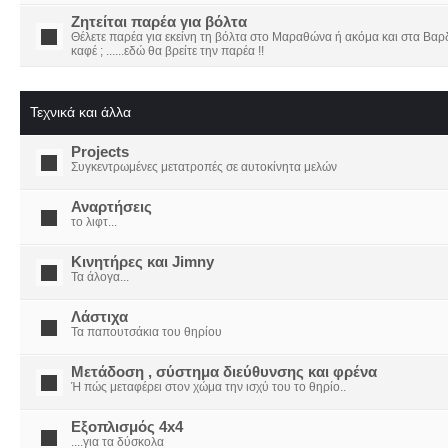
Ζητείται παρέα για βόλτα
Θέλετε παρέα για εκείνη τη βόλτα στο Μαραθώνα ή ακόμα και στα Βαρδο
καφέ ; ......εδώ θα βρείτε την παρέα !!
Τεχνικά και άλλα
Projects
Συγκεντρωμένες μετατροπές σε αυτοκίνητα μελών
Αναρτήσεις
το λιφτ...
Κινητήρες και Jimny
Τα άλογα...
Λάστιχα
Τα παπουτσάκια του θηρίου
Μετάδοση , σύστημα διεύθυνσης και φρένα
Ή πώς μεταφέρει στον χώμα την ισχύ του το θηρίο..
Εξοπλισμός 4x4
....για τα δύσκολα