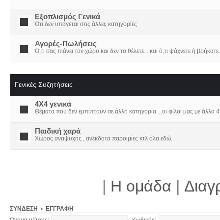
Εξοπλισμός Γενικά
Οτι δεν υπάγεται στις άλλες κατηγορίες
Αγορές-Πωλήσεις
Ό,τι σας πιάνει τον χώρο και δεν το θέλετε....και ό,τι ψάχνετε ή βρήκατε.
Γενικές Συζητήσεις
4X4 γενικά
Θέματα που δεν εμπίπτουν σε άλλη κατηγορία ...οι φίλοι μας με άλλα 4Χ
Παιδική χαρά
Χώρος αναψυχής , ανέκδοτα παροιμίες κτλ όλα εδώ.
|
Η ομάδα
|
Διαγ
ΣΎΝΔΕΣΗ
•
ΕΓΓΡΑΦΉ