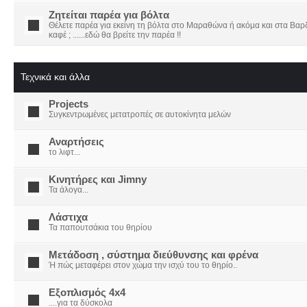
Ζητείται παρέα για βόλτα
Θέλετε παρέα για εκείνη τη βόλτα στο Μαραθώνα ή ακόμα και στα Βαρδο
καφέ ; ......εδώ θα βρείτε την παρέα !!
Τεχνικά και άλλα
Projects
Συγκεντρωμένες μετατροπές σε αυτοκίνητα μελών
Αναρτήσεις
το λιφτ...
Κινητήρες και Jimny
Τα άλογα...
Λάστιχα
Τα παπουτσάκια του θηρίου
Μετάδοση , σύστημα διεύθυνσης και φρένα
Ή πώς μεταφέρει στον χώμα την ισχύ του το θηρίο..
Εξοπλισμός 4x4
....για τα δύσκολα