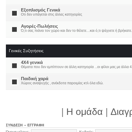
Εξοπλισμός Γενικά
Οτι δεν υπάγεται στις άλλες κατηγορίες
Αγορές-Πωλήσεις
Ό,τι σας πιάνει τον χώρο και δεν το θέλετε....και ό,τι ψάχνετε ή βρήκατε.
Γενικές Συζητήσεις
4X4 γενικά
Θέματα που δεν εμπίπτουν σε άλλη κατηγορία ...οι φίλοι μας με άλλα 4Χ
Παιδική χαρά
Χώρος αναψυχής , ανέκδοτα παροιμίες κτλ όλα εδώ.
|
Η ομάδα
|
Διαγ
ΣΎΝΔΕΣΗ
•
ΕΓΓΡΑΦΉ