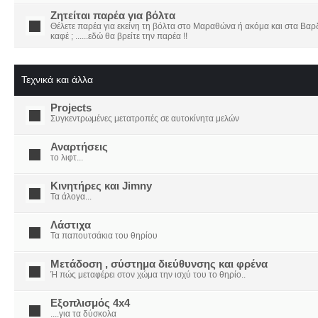
Ζητείται παρέα για βόλτα
Θέλετε παρέα για εκείνη τη βόλτα στο Μαραθώνα ή ακόμα και στα Βαρδο
καφέ ; ......εδώ θα βρείτε την παρέα !!
Τεχνικά και άλλα
Projects
Συγκεντρωμένες μετατροπές σε αυτοκίνητα μελών
Αναρτήσεις
το λιφτ...
Κινητήρες και Jimny
Τα άλογα...
Λάστιχα
Τα παπουτσάκια του θηρίου
Μετάδοση , σύστημα διεύθυνσης και φρένα
Ή πώς μεταφέρει στον χώμα την ισχύ του το θηρίο..
Εξοπλισμός 4x4
....για τα δύσκολα