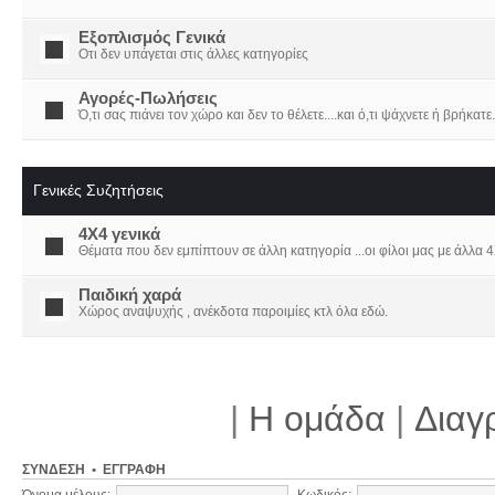
Εξοπλισμός Γενικά
Οτι δεν υπάγεται στις άλλες κατηγορίες
Αγορές-Πωλήσεις
Ό,τι σας πιάνει τον χώρο και δεν το θέλετε....και ό,τι ψάχνετε ή βρήκατε.
Γενικές Συζητήσεις
4X4 γενικά
Θέματα που δεν εμπίπτουν σε άλλη κατηγορία ...οι φίλοι μας με άλλα 4Χ
Παιδική χαρά
Χώρος αναψυχής , ανέκδοτα παροιμίες κτλ όλα εδώ.
|
Η ομάδα
|
Διαγ
ΣΎΝΔΕΣΗ
•
ΕΓΓΡΑΦΉ