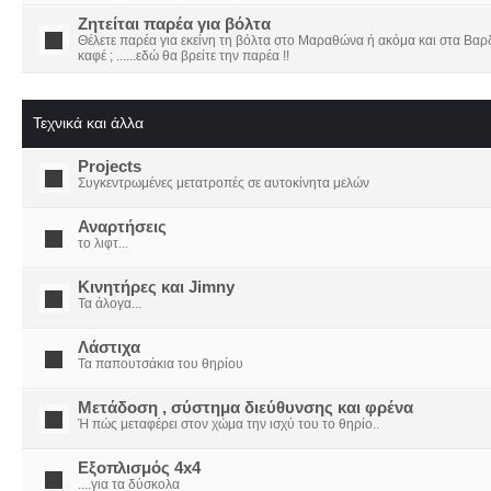
Ζητείται παρέα για βόλτα
Θέλετε παρέα για εκείνη τη βόλτα στο Μαραθώνα ή ακόμα και στα Βαρδο
καφέ ; ......εδώ θα βρείτε την παρέα !!
Τεχνικά και άλλα
Projects
Συγκεντρωμένες μετατροπές σε αυτοκίνητα μελών
Αναρτήσεις
το λιφτ...
Κινητήρες και Jimny
Τα άλογα...
Λάστιχα
Τα παπουτσάκια του θηρίου
Μετάδοση , σύστημα διεύθυνσης και φρένα
Ή πώς μεταφέρει στον χώμα την ισχύ του το θηρίο..
Εξοπλισμός 4x4
....για τα δύσκολα