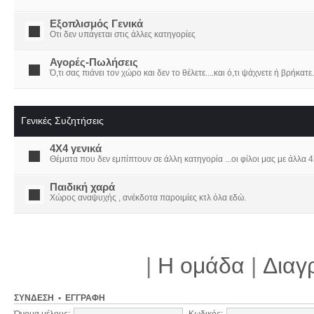
Εξοπλισμός Γενικά
Οτι δεν υπάγεται στις άλλες κατηγορίες
Αγορές-Πωλήσεις
Ό,τι σας πιάνει τον χώρο και δεν το θέλετε....και ό,τι ψάχνετε ή βρήκατε.
Γενικές Συζητήσεις
4X4 γενικά
Θέματα που δεν εμπίπτουν σε άλλη κατηγορία ...οι φίλοι μας με άλλα 4Χ
Παιδική χαρά
Χώρος αναψυχής , ανέκδοτα παροιμίες κτλ όλα εδώ.
|
Η ομάδα
|
Διαγ
ΣΎΝΔΕΣΗ
•
ΕΓΓΡΑΦΉ