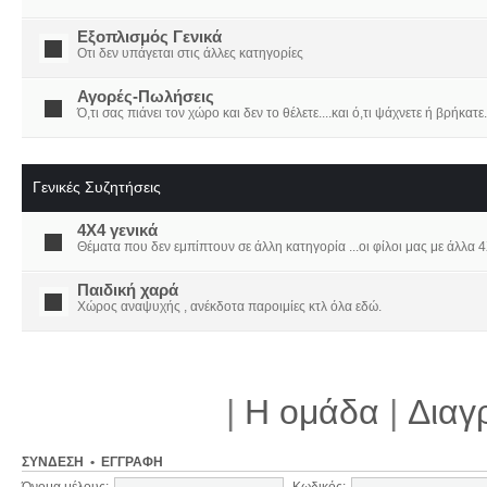
Εξοπλισμός Γενικά
Οτι δεν υπάγεται στις άλλες κατηγορίες
Αγορές-Πωλήσεις
Ό,τι σας πιάνει τον χώρο και δεν το θέλετε....και ό,τι ψάχνετε ή βρήκατε.
Γενικές Συζητήσεις
4X4 γενικά
Θέματα που δεν εμπίπτουν σε άλλη κατηγορία ...οι φίλοι μας με άλλα 4Χ
Παιδική χαρά
Χώρος αναψυχής , ανέκδοτα παροιμίες κτλ όλα εδώ.
|
Η ομάδα
|
Διαγ
ΣΎΝΔΕΣΗ
•
ΕΓΓΡΑΦΉ