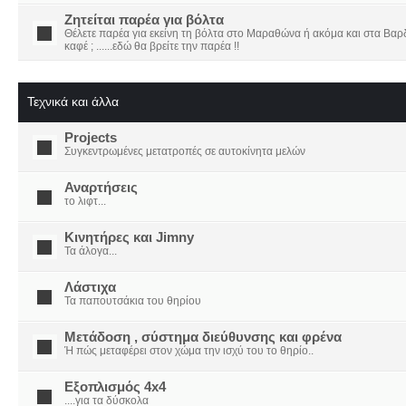
Ζητείται παρέα για βόλτα
Θέλετε παρέα για εκείνη τη βόλτα στο Μαραθώνα ή ακόμα και στα Βαρδο
καφέ ; ......εδώ θα βρείτε την παρέα !!
Τεχνικά και άλλα
Projects
Συγκεντρωμένες μετατροπές σε αυτοκίνητα μελών
Αναρτήσεις
το λιφτ...
Κινητήρες και Jimny
Τα άλογα...
Λάστιχα
Τα παπουτσάκια του θηρίου
Μετάδοση , σύστημα διεύθυνσης και φρένα
Ή πώς μεταφέρει στον χώμα την ισχύ του το θηρίο..
Εξοπλισμός 4x4
....για τα δύσκολα