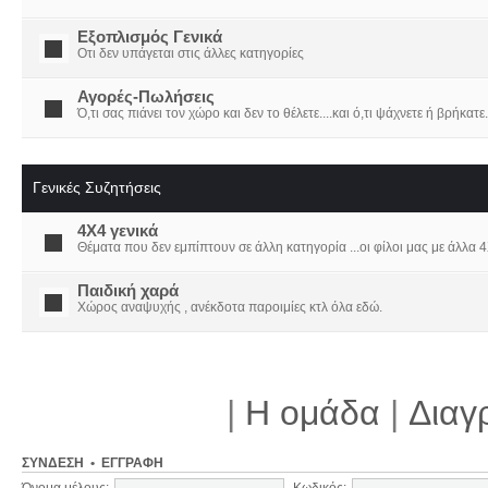
Εξοπλισμός Γενικά
Οτι δεν υπάγεται στις άλλες κατηγορίες
Αγορές-Πωλήσεις
Ό,τι σας πιάνει τον χώρο και δεν το θέλετε....και ό,τι ψάχνετε ή βρήκατε.
Γενικές Συζητήσεις
4X4 γενικά
Θέματα που δεν εμπίπτουν σε άλλη κατηγορία ...οι φίλοι μας με άλλα 4Χ
Παιδική χαρά
Χώρος αναψυχής , ανέκδοτα παροιμίες κτλ όλα εδώ.
|
Η ομάδα
|
Διαγ
ΣΎΝΔΕΣΗ
•
ΕΓΓΡΑΦΉ