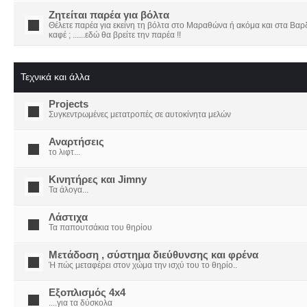
Ζητείται παρέα για βόλτα
Θέλετε παρέα για εκείνη τη βόλτα στο Μαραθώνα ή ακόμα και στα Βαρδο
καφέ ; ......εδώ θα βρείτε την παρέα !!
Τεχνικά και άλλα
Projects
Συγκεντρωμένες μετατροπές σε αυτοκίνητα μελών
Αναρτήσεις
το λιφτ...
Κινητήρες και Jimny
Τα άλογα...
Λάστιχα
Τα παπουτσάκια του θηρίου
Μετάδοση , σύστημα διεύθυνσης και φρένα
Ή πώς μεταφέρει στον χώμα την ισχύ του το θηρίο..
Εξοπλισμός 4x4
....για τα δύσκολα