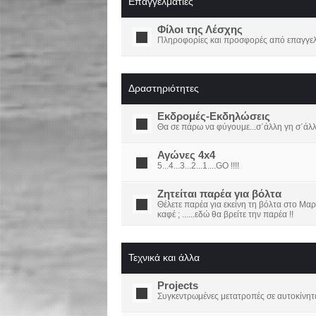
Επαγγελματίες
Φίλοι της Λέσχης
Πληροφορίες και προσφορές από επαγγελμ
Δραστηριότητες
Εκδρομές-Εκδηλώσεις
Θα σε πάρω να φύγουμε...σ΄άλλη γη σ΄άλ
Αγώνες 4x4
5...4...3...2...1....GO !!!!
Ζητείται παρέα για βόλτα
Θέλετε παρέα για εκείνη τη βόλτα στο Μαρ
καφέ ; ......εδώ θα βρείτε την παρέα !!
Τεχνικά και άλλα
Projects
Συγκεντρωμένες μετατροπές σε αυτοκίνητ