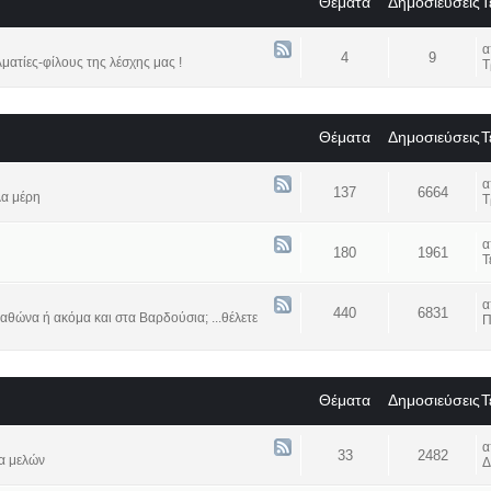
Θέματα
Δημοσιεύσεις
Τ
4
9
ατίες-φίλους της λέσχης μας !
Τ
Θέματα
Δημοσιεύσεις
Τ
137
6664
λα μέρη
Τ
180
1961
Τ
440
6831
αθώνα ή ακόμα και στα Βαρδούσια; ...θέλετε
Π
Θέματα
Δημοσιεύσεις
Τ
33
2482
α μελών
Δ