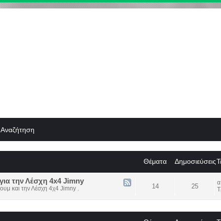
Αναζήτηση
Θέματα
Δημοσιεύσεις
Τ
για την Λέσχη 4x4 Jimny
14
25
ουμ και την Λέσχη 4χ4 Jimny .
Τ