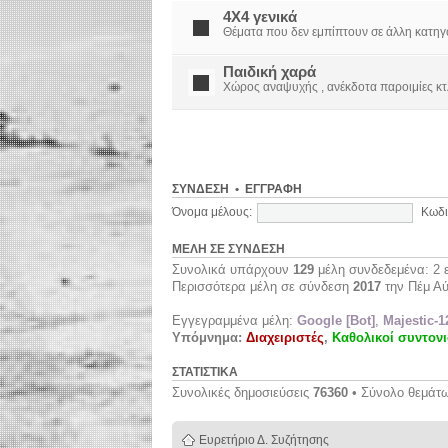
4X4 γενικά
Θέματα που δεν εμπίπτουν σε άλλη κατηγορί
Παιδική χαρά
Χώρος αναψυχής , ανέκδοτα παροιμίες κτ
ΣΎΝΔΕΣΗ
•
ΕΓΓΡΑΦΉ
Όνομα μέλους:
Κωδι
ΜΈΛΗ ΣΕ ΣΎΝΔΕΣΗ
Συνολικά υπάρχουν
129
μέλη συνδεδεμένα: 2 ε
Περισσότερα μέλη σε σύνδεση
2017
την Πέμ Αύ
Εγγεγραμμένα μέλη:
Google [Bot]
,
Majestic-1
Υπόμνημα:
Διαχειριστές
,
Καθολικοί συντονι
ΣΤΑΤΙΣΤΙΚΆ
Συνολικές δημοσιεύσεις
76360
• Σύνολο θεμάτ
Ευρετήριο Δ. Συζήτησης