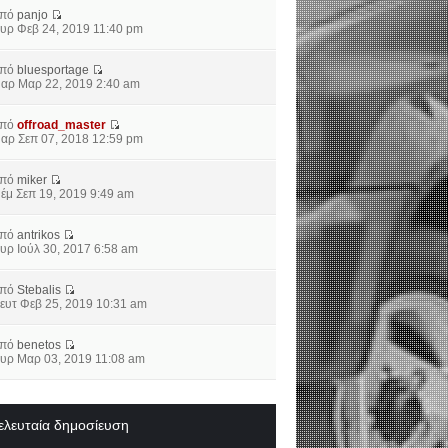
από
panjo
υρ Φεβ 24, 2019 11:40 pm
από
bluesportage
αρ Μαρ 22, 2019 2:40 am
από
offroad_master
αρ Σεπ 07, 2018 12:59 pm
από
miker
έμ Σεπ 19, 2019 9:49 am
από
antrikos
υρ Ιούλ 30, 2017 6:58 am
από
Stebalis
ευτ Φεβ 25, 2019 10:31 am
από
benetos
υρ Μαρ 03, 2019 11:08 am
ελευταία δημοσίευση