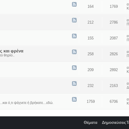
164
1769
Κ
212
2786
Π
155
2087
Π
ς και φρένα
258
2826
ο θηρίο..
Π
209
2892
Κ
232
2163
Δ
1759
6706
...και ό,τι ψάχνετε ή βρήκατε....εδώ.
Κ
Θέματα
Δημοσιεύσεις
Τ