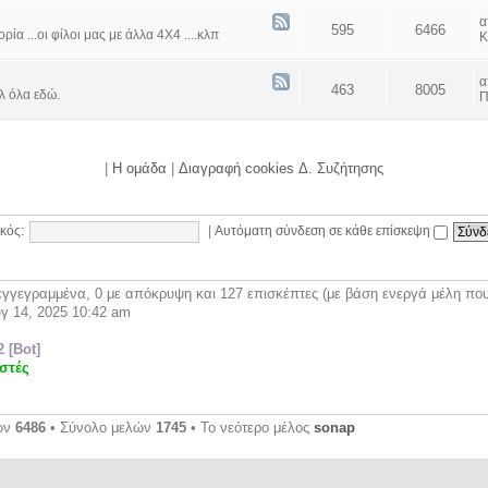
595
6466
α ...οι φίλοι μας με άλλα 4Χ4 ....κλπ
Κ
463
8005
λ όλα εδώ.
Π
|
Η ομάδα
|
Διαγραφή cookies Δ. Συζήτησης
κός:
|
Αυτόματη σύνδεση σε κάθε επίσκεψη
γγεγραμμένα, 0 με απόκρυψη και 127 επισκέπτες (με βάση ενεργά μέλη που 
γ 14, 2025 10:42 am
2 [Bot]
στές
ων
6486
• Σύνολο μελών
1745
• Το νεότερο μέλος
sonap