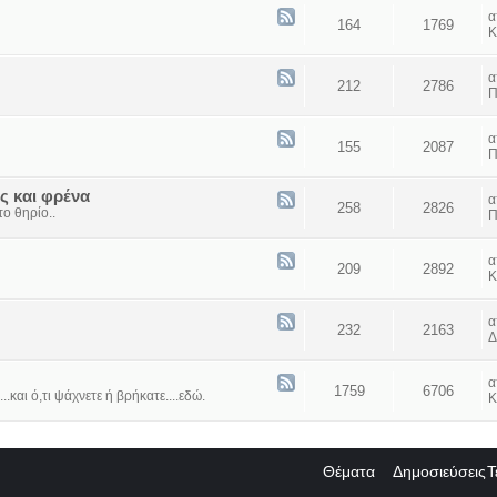
164
1769
Κ
212
2786
Π
155
2087
Π
ς και φρένα
258
2826
ο θηρίο..
Π
209
2892
Κ
232
2163
Δ
1759
6706
...και ό,τι ψάχνετε ή βρήκατε....εδώ.
Κ
Θέματα
Δημοσιεύσεις
Τ