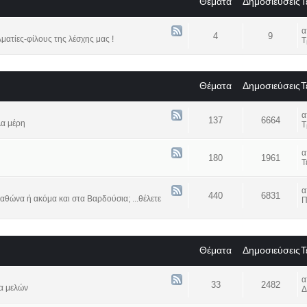
Θέματα
Δημοσιεύσεις
Τ
4
9
ατίες-φίλους της λέσχης μας !
Τ
Θέματα
Δημοσιεύσεις
Τ
137
6664
λα μέρη
Τ
180
1961
Τ
440
6831
αθώνα ή ακόμα και στα Βαρδούσια; ...θέλετε
Π
Θέματα
Δημοσιεύσεις
Τ
33
2482
α μελών
Δ