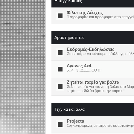
Επαγγελματίες
Φίλοι της Λέσχης
Πληροφορίες και προσφορές από επαγγελμ
Δραστηριότητες
Εκδρομές-Εκδηλώσεις
Θα σε πάρω να φύγουμε...σ΄άλλη γη σ΄άλ
Αγώνες 4x4
5...4...3...2...1....GO !!!!
Ζητείται παρέα για βόλτα
Θέλετε παρέα για εκείνη τη βόλτα στο Μαρ
καφέ ; ......εδώ θα βρείτε την παρέα !!
Τεχνικά και άλλα
Projects
Συγκεντρωμένες μετατροπές σε αυτοκίνητ