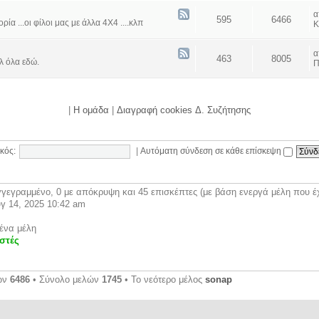
595
6466
α ...οι φίλοι μας με άλλα 4Χ4 ....κλπ
Κ
463
8005
λ όλα εδώ.
Π
|
Η ομάδα
|
Διαγραφή cookies Δ. Συζήτησης
κός:
|
Αυτόματη σύνδεση σε κάθε επίσκεψη
γεγραμμένο, 0 με απόκρυψη και 45 επισκέπτες (με βάση ενεργά μέλη που έχ
γ 14, 2025 10:42 am
ένα μέλη
στές
ων
6486
• Σύνολο μελών
1745
• Το νεότερο μέλος
sonap