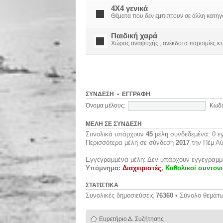
4X4 γενικά
Θέματα που δεν εμπίπτουν σε άλλη κατηγορί
Παιδική χαρά
Χώρος αναψυχής , ανέκδοτα παροιμίες κτ
ΣΎΝΔΕΣΗ
•
ΕΓΓΡΑΦΉ
Όνομα μέλους:
Κωδι
ΜΈΛΗ ΣΕ ΣΎΝΔΕΣΗ
Συνολικά υπάρχουν
45
μέλη συνδεδεμένα: 0 εγ
Περισσότερα μέλη σε σύνδεση
2017
την Πέμ Αύ
Εγγεγραμμένα μέλη: Δεν υπάρχουν εγγεγραμμ
Υπόμνημα:
Διαχειριστές
,
Καθολικοί συντονι
ΣΤΑΤΙΣΤΙΚΆ
Συνολικές δημοσιεύσεις
76360
• Σύνολο θεμάτ
Ευρετήριο Δ. Συζήτησης