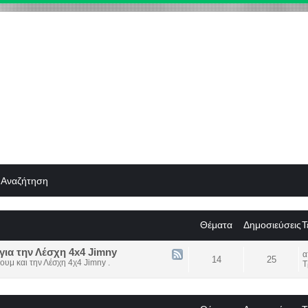
Αναζήτηση
Θέματα
Δημοσιεύσεις
Τ
για την Λέσχη 4x4 Jimny
14
25
ουμ και την Λέσχη 4χ4 Jimny .
Τ