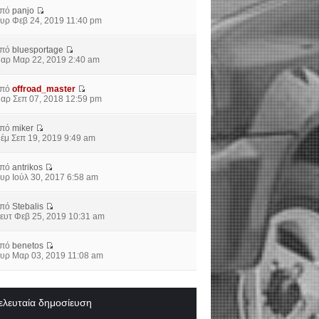
από
panjo
υρ Φεβ 24, 2019 11:40 pm
από
bluesportage
αρ Μαρ 22, 2019 2:40 am
από
offroad_master
αρ Σεπ 07, 2018 12:59 pm
από
miker
έμ Σεπ 19, 2019 9:49 am
από
antrikos
υρ Ιούλ 30, 2017 6:58 am
από
Stebalis
ευτ Φεβ 25, 2019 10:31 am
από
benetos
υρ Μαρ 03, 2019 11:08 am
ελευταία δημοσίευση