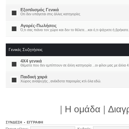
Εξοπλισμός Γενικά
Οτι δεν υπάγεται στις άλλες κατηγορίες
Αγορές-Πωλήσεις
Ό,τι σας πιάνει τον χώρο και δεν το θέλετε....και ό,τι ψάχνετε ή βρήκατε.
Γενικές Συζητήσεις
4X4 γενικά
Θέματα που δεν εμπίπτουν σε άλλη κατηγορία ...οι φίλοι μας με άλλα 4Χ
Παιδική χαρά
Χώρος αναψυχής , ανέκδοτα παροιμίες κτλ όλα εδώ.
|
Η ομάδα
|
Διαγ
ΣΎΝΔΕΣΗ
•
ΕΓΓΡΑΦΉ