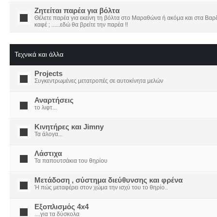
Ζητείται παρέα για βόλτα
Θέλετε παρέα για εκείνη τη βόλτα στο Μαραθώνα ή ακόμα και στα Βαρδο
καφέ ; ......εδώ θα βρείτε την παρέα !!
Τεχνικά και άλλα
Projects
Συγκεντρωμένες μετατροπές σε αυτοκίνητα μελών
Αναρτήσεις
το λιφτ...
Κινητήρες και Jimny
Τα άλογα...
Λάστιχα
Τα παπουτσάκια του θηρίου
Μετάδοση , σύστημα διεύθυνσης και φρένα
Ή πώς μεταφέρει στον χώμα την ισχύ του το θηρίο..
Εξοπλισμός 4x4
....για τα δύσκολα