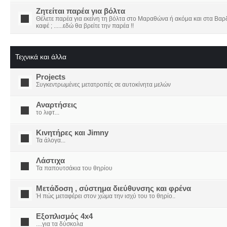
Ζητείται παρέα για βόλτα
Θέλετε παρέα για εκείνη τη βόλτα στο Μαραθώνα ή ακόμα και στα Βαρδο
καφέ ; ......εδώ θα βρείτε την παρέα !!
Τεχνικά και άλλα
Projects
Συγκεντρωμένες μετατροπές σε αυτοκίνητα μελών
Αναρτήσεις
το λιφτ...
Κινητήρες και Jimny
Τα άλογα...
Λάστιχα
Τα παπουτσάκια του θηρίου
Μετάδοση , σύστημα διεύθυνσης και φρένα
Ή πώς μεταφέρει στον χώμα την ισχύ του το θηρίο..
Εξοπλισμός 4x4
....για τα δύσκολα