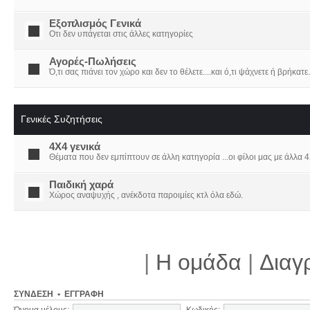
Εξοπλισμός Γενικά
Οτι δεν υπάγεται στις άλλες κατηγορίες
Αγορές-Πωλήσεις
Ό,τι σας πιάνει τον χώρο και δεν το θέλετε....και ό,τι ψάχνετε ή βρήκατε.
Γενικές Συζητήσεις
4X4 γενικά
Θέματα που δεν εμπίπτουν σε άλλη κατηγορία ...οι φίλοι μας με άλλα 4Χ
Παιδική χαρά
Χώρος αναψυχής , ανέκδοτα παροιμίες κτλ όλα εδώ.
|
Η ομάδα
|
Διαγ
ΣΎΝΔΕΣΗ
•
ΕΓΓΡΑΦΉ