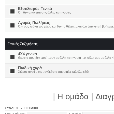
Εξοπλισμός Γενικά
Οτι δεν υπάγεται στις άλλες κατηγορίες
Αγορές-Πωλήσεις
Ό,τι σας πιάνει τον χώρο και δεν το θέλετε....και ό,τι ψάχνετε ή βρήκατε.
Γενικές Συζητήσεις
4X4 γενικά
Θέματα που δεν εμπίπτουν σε άλλη κατηγορία ...οι φίλοι μας με άλλα 4Χ
Παιδική χαρά
Χώρος αναψυχής , ανέκδοτα παροιμίες κτλ όλα εδώ.
|
Η ομάδα
|
Διαγ
ΣΎΝΔΕΣΗ
•
ΕΓΓΡΑΦΉ