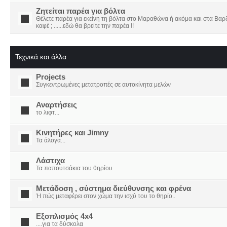
Ζητείται παρέα για βόλτα
Θέλετε παρέα για εκείνη τη βόλτα στο Μαραθώνα ή ακόμα και στα Βαρδο
καφέ ; ......εδώ θα βρείτε την παρέα !!
Τεχνικά και άλλα
Projects
Συγκεντρωμένες μετατροπές σε αυτοκίνητα μελών
Αναρτήσεις
το λιφτ...
Κινητήρες και Jimny
Τα άλογα...
Λάστιχα
Τα παπουτσάκια του θηρίου
Μετάδοση , σύστημα διεύθυνσης και φρένα
Ή πώς μεταφέρει στον χώμα την ισχύ του το θηρίο..
Εξοπλισμός 4x4
....για τα δύσκολα