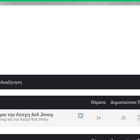
Αναζήτηση
Θέματα
Δημοσιεύσεις
Τ
για την Λέσχη 4x4 Jimny
14
25
ουμ και την Λέσχη 4χ4 Jimny .
Τ