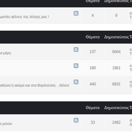
Θέματα
Δημοσιεύσεις
Τ
4
9
ατίες-φίλους της λέσχης μας !
Τ
Θέματα
Δημοσιεύσεις
Τ
137
6664
λα μέρη
Τ
180
1961
Τ
440
6831
αθώνα ή ακόμα και στα Βαρδούσια; ...θέλετε
Π
Θέματα
Δημοσιεύσεις
Τ
33
2482
α μελών
Δ