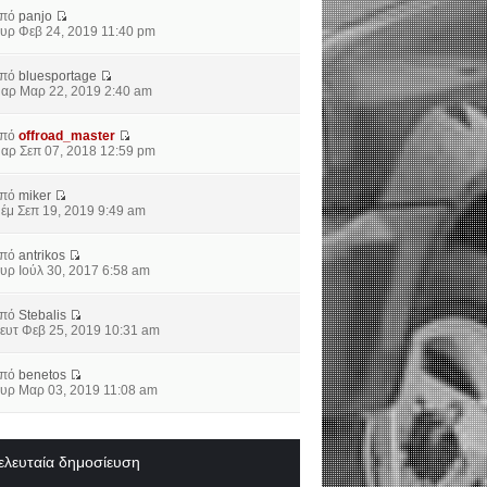
από
panjo
υρ Φεβ 24, 2019 11:40 pm
από
bluesportage
αρ Μαρ 22, 2019 2:40 am
από
offroad_master
αρ Σεπ 07, 2018 12:59 pm
από
miker
έμ Σεπ 19, 2019 9:49 am
από
antrikos
υρ Ιούλ 30, 2017 6:58 am
από
Stebalis
ευτ Φεβ 25, 2019 10:31 am
από
benetos
υρ Μαρ 03, 2019 11:08 am
ελευταία δημοσίευση