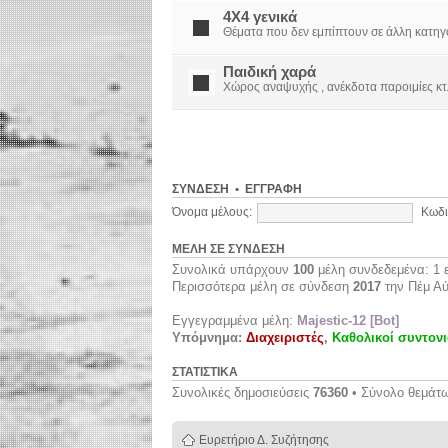
4X4 γενικά
Θέματα που δεν εμπίπτουν σε άλλη κατηγορί
Παιδική χαρά
Χώρος αναψυχής , ανέκδοτα παροιμίες κτ
ΣΎΝΔΕΣΗ
•
ΕΓΓΡΑΦΉ
Όνομα μέλους:
Κωδι
ΜΈΛΗ ΣΕ ΣΎΝΔΕΣΗ
Συνολικά υπάρχουν
100
μέλη συνδεδεμένα: 1 ε
Περισσότερα μέλη σε σύνδεση
2017
την Πέμ Αύ
Εγγεγραμμένα μέλη:
Majestic-12 [Bot]
Υπόμνημα:
Διαχειριστές
,
Καθολικοί συντονι
ΣΤΑΤΙΣΤΙΚΆ
Συνολικές δημοσιεύσεις
76360
• Σύνολο θεμάτ
Ευρετήριο Δ. Συζήτησης