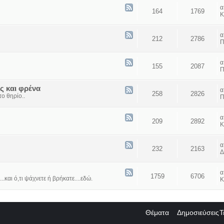
164
1769
Κ
212
2786
Π
155
2087
Π
ς και φρένα
258
2826
ο θηρίο..
Π
209
2892
Κ
232
2163
Δ
1759
6706
...και ό,τι ψάχνετε ή βρήκατε....εδώ.
Κ
Θέματα
Δημοσιεύσεις
Τ