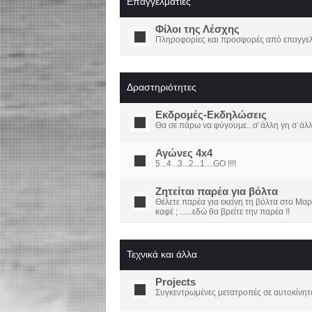
Επαγγελματίες
Φίλοι της Λέσχης
Πληροφορίες και προσφορές από επαγγελμ
Δραστηριότητες
Εκδρομές-Εκδηλώσεις
Θα σε πάρω να φύγουμε...σ΄άλλη γη σ΄άλ
Αγώνες 4x4
5...4...3...2...1....GO !!!!
Ζητείται παρέα για βόλτα
Θέλετε παρέα για εκείνη τη βόλτα στο Μαρ
καφέ ; ......εδώ θα βρείτε την παρέα !!
Τεχνικά και άλλα
Projects
Συγκεντρωμένες μετατροπές σε αυτοκίνητ