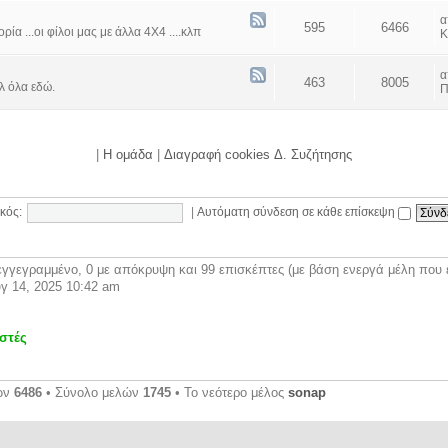
595
6466
α ...οι φίλοι μας με άλλα 4Χ4 ....κλπ
Κ
463
8005
λ όλα εδώ.
Π
|
Η ομάδα
|
Διαγραφή cookies Δ. Συζήτησης
κός:
|
Αυτόματη σύνδεση σε κάθε επίσκεψη
γγεγραμμένο, 0 με απόκρυψη και 99 επισκέπτες (με βάση ενεργά μέλη που έ
γ 14, 2025 10:42 am
στές
ων
6486
• Σύνολο μελών
1745
• Το νεότερο μέλος
sonap