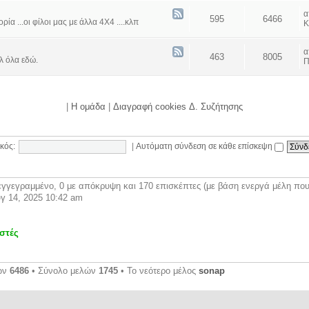
595
6466
α ...οι φίλοι μας με άλλα 4Χ4 ....κλπ
Κ
463
8005
λ όλα εδώ.
Π
|
Η ομάδα
|
Διαγραφή cookies Δ. Συζήτησης
κός:
|
Αυτόματη σύνδεση σε κάθε επίσκεψη
γγεγραμμένο, 0 με απόκρυψη και 170 επισκέπτες (με βάση ενεργά μέλη που 
γ 14, 2025 10:42 am
στές
ων
6486
• Σύνολο μελών
1745
• Το νεότερο μέλος
sonap