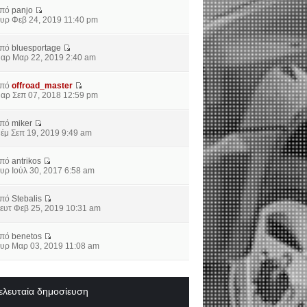
από
panjo
υρ Φεβ 24, 2019 11:40 pm
από
bluesportage
αρ Μαρ 22, 2019 2:40 am
από
offroad_master
αρ Σεπ 07, 2018 12:59 pm
από
miker
έμ Σεπ 19, 2019 9:49 am
από
antrikos
υρ Ιούλ 30, 2017 6:58 am
από
Stebalis
ευτ Φεβ 25, 2019 10:31 am
από
benetos
υρ Μαρ 03, 2019 11:08 am
ελευταία δημοσίευση