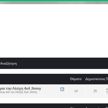
Αναζήτηση
Θέματα
Δημοσιεύσεις
Τ
για την Λέσχη 4x4 Jimny
14
25
ουμ και την Λέσχη 4χ4 Jimny .
Τ