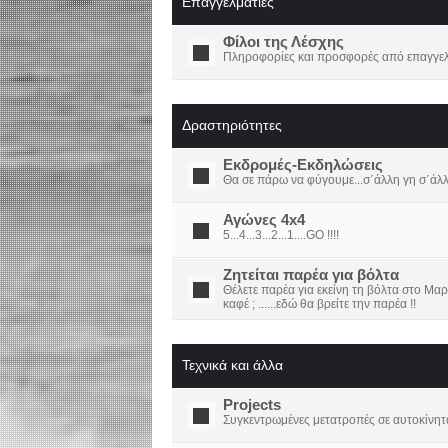
Επαγγελματίες
Φίλοι της Λέσχης
Πληροφορίες και προσφορές από επαγγελμ
Δραστηριότητες
Εκδρομές-Εκδηλώσεις
Θα σε πάρω να φύγουμε...σ΄άλλη γη σ΄άλ
Αγώνες 4x4
5...4...3...2...1....GO !!!!
Ζητείται παρέα για βόλτα
Θέλετε παρέα για εκείνη τη βόλτα στο Μαρ
καφέ ; ......εδώ θα βρείτε την παρέα !!
Τεχνικά και άλλα
Projects
Συγκεντρωμένες μετατροπές σε αυτοκίνητ