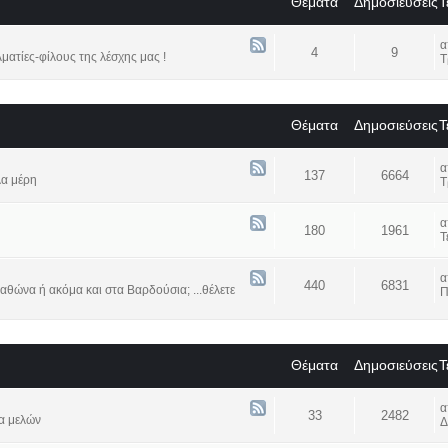
Θέματα
Δημοσιεύσεις
Τ
4
9
ατίες-φίλους της λέσχης μας !
Τ
Θέματα
Δημοσιεύσεις
Τ
137
6664
λα μέρη
Τ
180
1961
Τ
440
6831
αθώνα ή ακόμα και στα Βαρδούσια; ...θέλετε
Π
Θέματα
Δημοσιεύσεις
Τ
33
2482
α μελών
Δ