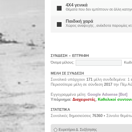
4X4 γενικά
Θέματα που δεν εμπίπτουν σε άλλη κατηγορί
Παιδική χαρά
Χώρος αναψυχής , ανέκδοτα παροιμίες κτ
ΣΎΝΔΕΣΗ
•
ΕΓΓΡΑΦΉ
Όνομα μέλους:
Κωδι
ΜΈΛΗ ΣΕ ΣΎΝΔΕΣΗ
Συνολικά υπάρχουν
171
μέλη συνδεδεμένα: 1 ε
Περισσότερα μέλη σε σύνδεση
2017
την Πέμ Αύ
Εγγεγραμμένα μέλη:
Google Adsense [Bot]
Υπόμνημα:
Διαχειριστές
,
Καθολικοί συντονι
ΣΤΑΤΙΣΤΙΚΆ
Συνολικές δημοσιεύσεις
76360
• Σύνολο θεμάτ
Ευρετήριο Δ. Συζήτησης