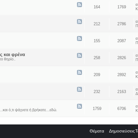
164
1769
Κ
212
2786
Π
155
2087
Π
ς και φρένα
258
2826
ο θηρίο..
Π
209
2892
Κ
232
2163
Δ
1759
6706
...και ό,τι ψάχνετε ή βρήκατε....εδώ.
Κ
Θέματα
Δημοσιεύσεις
Τ