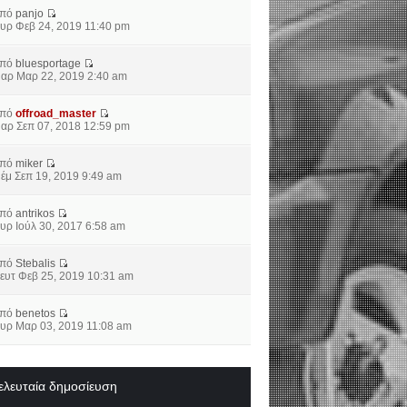
από
panjo
υρ Φεβ 24, 2019 11:40 pm
από
bluesportage
αρ Μαρ 22, 2019 2:40 am
από
offroad_master
αρ Σεπ 07, 2018 12:59 pm
από
miker
έμ Σεπ 19, 2019 9:49 am
από
antrikos
υρ Ιούλ 30, 2017 6:58 am
από
Stebalis
ευτ Φεβ 25, 2019 10:31 am
από
benetos
υρ Μαρ 03, 2019 11:08 am
ελευταία δημοσίευση