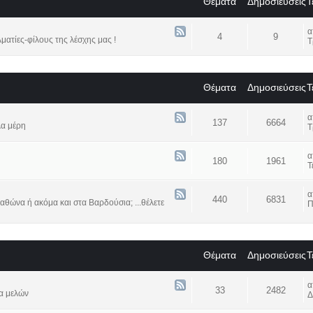
Θέματα
Δημοσιεύσεις
Τ
4
9
ατίες-φίλους της λέσχης μας !
Τ
Θέματα
Δημοσιεύσεις
Τ
137
6664
λα μέρη
Τ
180
1961
Τ
440
6831
αθώνα ή ακόμα και στα Βαρδούσια; ...θέλετε
Π
Θέματα
Δημοσιεύσεις
Τ
33
2482
α μελών
Δ