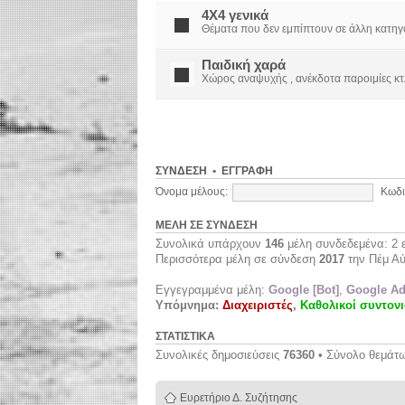
4X4 γενικά
Θέματα που δεν εμπίπτουν σε άλλη κατηγορί
Παιδική χαρά
Χώρος αναψυχής , ανέκδοτα παροιμίες κτ
ΣΎΝΔΕΣΗ
•
ΕΓΓΡΑΦΉ
Όνομα μέλους:
Κωδι
ΜΈΛΗ ΣΕ ΣΎΝΔΕΣΗ
Συνολικά υπάρχουν
146
μέλη συνδεδεμένα: 2 ε
Περισσότερα μέλη σε σύνδεση
2017
την Πέμ Αύ
Εγγεγραμμένα μέλη:
Google [Bot]
,
Google Ad
Υπόμνημα:
Διαχειριστές
,
Καθολικοί συντονι
ΣΤΑΤΙΣΤΙΚΆ
Συνολικές δημοσιεύσεις
76360
• Σύνολο θεμάτ
Ευρετήριο Δ. Συζήτησης