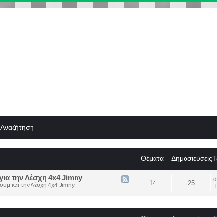
Αναζήτηση
Θέματα
Δημοσιεύσεις
Τ
για την Λέσχη 4x4 Jimny
14
25
ουμ και την Λέσχη 4χ4 Jimny .
Τ