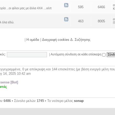
595
6466
α ...οι φίλοι μας με άλλα 4Χ4 ....κλπ
Κ
463
8005
λ όλα εδώ.
Π
|
Η ομάδα
|
Διαγραφή cookies Δ. Συζήτησης
κός:
|
Αυτόματη σύνδεση σε κάθε επίσκεψη
γγεγραμμένα, 0 με απόκρυψη και 144 επισκέπτες (με βάση ενεργά μέλη που 
γ 14, 2025 10:42 am
sense [Bot]
στές
ων
6486
• Σύνολο μελών
1745
• Το νεότερο μέλος
sonap