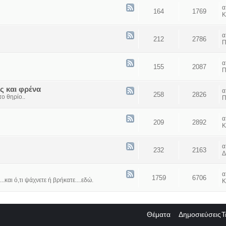
164
1769
Κ
212
2786
Π
155
2087
Π
ς και φρένα
258
2826
ο θηρίο..
Π
209
2892
Κ
232
2163
Δ
1759
6706
...και ό,τι ψάχνετε ή βρήκατε....εδώ.
Κ
Θέματα
Δημοσιεύσεις
Τ