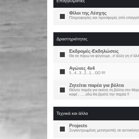
Επαγγελματίες
Φίλοι της Λέσχης
Πληροφορίες και προσφορές από επαγγελμ
Δραστηριότητες
Εκδρομές-Εκδηλώσεις
Θα σε πάρω να φύγουμε...σ΄άλλη γη σ΄άλ
Αγώνες 4x4
5...4...3...2...1....GO !!!!
Ζητείται παρέα για βόλτα
Θέλετε παρέα για εκείνη τη βόλτα στο Μαρ
καφέ ; ......εδώ θα βρείτε την παρέα !!
Τεχνικά και άλλα
Projects
Συγκεντρωμένες μετατροπές σε αυτοκίνητ