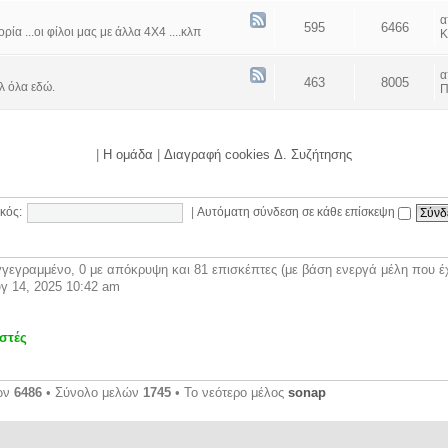
595
6466
α ...οι φίλοι μας με άλλα 4Χ4 ....κλπ
Κ
463
8005
λ όλα εδώ.
Π
|
Η ομάδα
|
Διαγραφή cookies Δ. Συζήτησης
κός:
|
Αυτόματη σύνδεση σε κάθε επίσκεψη
γεγραμμένο, 0 με απόκρυψη και 81 επισκέπτες (με βάση ενεργά μέλη που έχ
γ 14, 2025 10:42 am
στές
ων
6486
• Σύνολο μελών
1745
• Το νεότερο μέλος
sonap