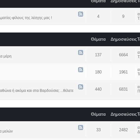
Θέματα
Δημοσιεύσεις
Τ
4
9
ατίες-φίλους της λέσχης μας !
Τ
Θέματα
Δημοσιεύσεις
Τ
137
6664
λα μέρη
Τ
180
1961
Τ
440
6831
αθώνα ή ακόμα και στα Βαρδούσια; ...θέλετε
Π
Θέματα
Δημοσιεύσεις
Τ
33
2482
α μελών
Δ