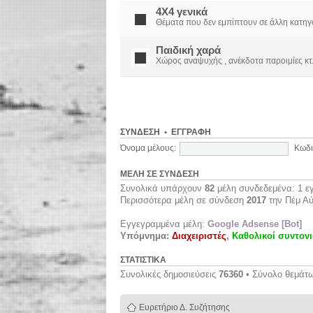
4X4 γενικά
Θέματα που δεν εμπίπτουν σε άλλη κατηγορί
Παιδική χαρά
Χώρος αναψυχής , ανέκδοτα παροιμίες κτ
ΣΎΝΔΕΣΗ
•
ΕΓΓΡΑΦΉ
Όνομα μέλους:
Κωδι
ΜΈΛΗ ΣΕ ΣΎΝΔΕΣΗ
Συνολικά υπάρχουν
82
μέλη συνδεδεμένα: 1 εγ
Περισσότερα μέλη σε σύνδεση
2017
την Πέμ Αύ
Εγγεγραμμένα μέλη:
Google Adsense [Bot]
Υπόμνημα:
Διαχειριστές
,
Καθολικοί συντονι
ΣΤΑΤΙΣΤΙΚΆ
Συνολικές δημοσιεύσεις
76360
• Σύνολο θεμάτ
Ευρετήριο Δ. Συζήτησης