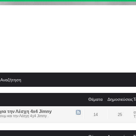
Αναζήτηση
Θέματα
Δημοσιεύσεις
Τ
για την Λέσχη 4x4 Jimny
14
25
ουμ και την Λέσχη 4χ4 Jimny .
Τ