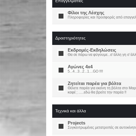
Επαγγελματίες
Φίλοι της Λέσχης
Πληροφορίες και προσφορές από επαγγελμ
Δραστηριότητες
Εκδρομές-Εκδηλώσεις
Θα σε πάρω να φύγουμε...σ΄άλλη γη σ΄άλ
Αγώνες 4x4
5...4...3...2...1....GO !!!!
Ζητείται παρέα για βόλτα
Θέλετε παρέα για εκείνη τη βόλτα στο Μαρ
καφέ ; ......εδώ θα βρείτε την παρέα !!
Τεχνικά και άλλα
Projects
Συγκεντρωμένες μετατροπές σε αυτοκίνητ