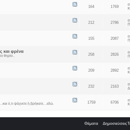
164
1769
Κ
212
2786
Π
155
2087
Π
ς και φρένα
258
2826
ο θηρίο..
Π
209
2892
Κ
232
2163
Δ
1759
6706
...και ό,τι ψάχνετε ή βρήκατε....εδώ.
Κ
Θέματα
Δημοσιεύσεις
Τ