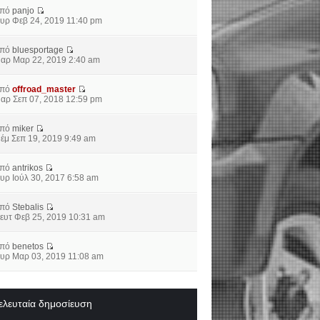
από
panjo
υρ Φεβ 24, 2019 11:40 pm
από
bluesportage
αρ Μαρ 22, 2019 2:40 am
από
offroad_master
αρ Σεπ 07, 2018 12:59 pm
από
miker
έμ Σεπ 19, 2019 9:49 am
από
antrikos
υρ Ιούλ 30, 2017 6:58 am
από
Stebalis
ευτ Φεβ 25, 2019 10:31 am
από
benetos
υρ Μαρ 03, 2019 11:08 am
ελευταία δημοσίευση