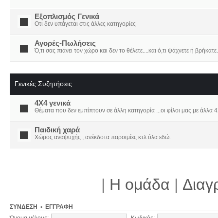
Εξοπλισμός Γενικά
Οτι δεν υπάγεται στις άλλες κατηγορίες
Αγορές-Πωλήσεις
Ό,τι σας πιάνει τον χώρο και δεν το θέλετε....και ό,τι ψάχνετε ή βρήκατε.
Γενικές Συζητήσεις
4X4 γενικά
Θέματα που δεν εμπίπτουν σε άλλη κατηγορία ...οι φίλοι μας με άλλα 4Χ
Παιδική χαρά
Χώρος αναψυχής , ανέκδοτα παροιμίες κτλ όλα εδώ.
|
Η ομάδα
|
Διαγ
ΣΎΝΔΕΣΗ
•
ΕΓΓΡΑΦΉ