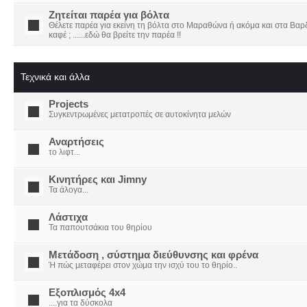
Ζητείται παρέα για βόλτα
Θέλετε παρέα για εκείνη τη βόλτα στο Μαραθώνα ή ακόμα και στα Βαρδο
καφέ ; ......εδώ θα βρείτε την παρέα !!
Τεχνικά και άλλα
Projects
Συγκεντρωμένες μετατροπές σε αυτοκίνητα μελών
Αναρτήσεις
το λιφτ...
Κινητήρες και Jimny
Τα άλογα...
Λάστιχα
Τα παπουτσάκια του θηρίου
Μετάδοση , σύστημα διεύθυνσης και φρένα
Ή πώς μεταφέρει στον χώμα την ισχύ του το θηρίο..
Εξοπλισμός 4x4
....για τα δύσκολα