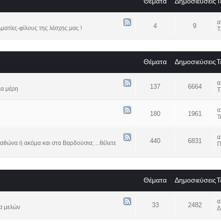
Θέματα
Δημοσιεύσεις
Τ
4
9
ατίες-φίλους της λέσχης μας !
Τ
Θέματα
Δημοσιεύσεις
Τ
137
6664
λα μέρη
Τ
180
1961
Τ
440
6831
αθώνα ή ακόμα και στα Βαρδούσια; ...θέλετε
Π
Θέματα
Δημοσιεύσεις
Τ
33
2482
α μελών
Δ