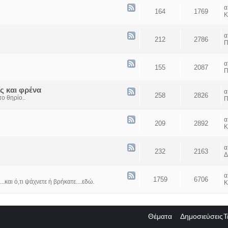
164
1769
Κ
212
2786
Π
155
2087
Π
ς και φρένα
258
2826
ο θηρίο..
Π
209
2892
Κ
232
2163
Δ
1759
6706
...και ό,τι ψάχνετε ή βρήκατε....εδώ.
Κ
Θέματα
Δημοσιεύσεις
Τ