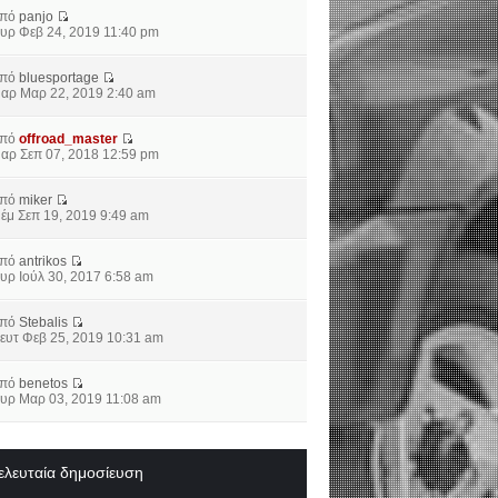
από
panjo
υρ Φεβ 24, 2019 11:40 pm
από
bluesportage
αρ Μαρ 22, 2019 2:40 am
από
offroad_master
αρ Σεπ 07, 2018 12:59 pm
από
miker
έμ Σεπ 19, 2019 9:49 am
από
antrikos
υρ Ιούλ 30, 2017 6:58 am
από
Stebalis
ευτ Φεβ 25, 2019 10:31 am
από
benetos
υρ Μαρ 03, 2019 11:08 am
ελευταία δημοσίευση