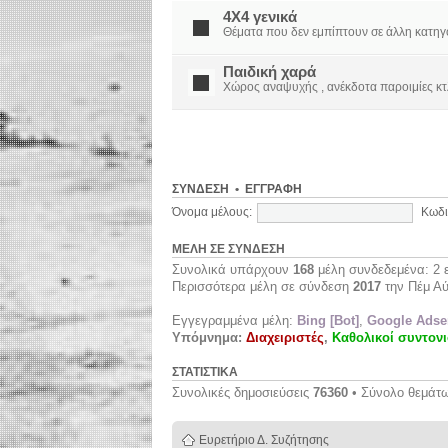
4X4 γενικά
Θέματα που δεν εμπίπτουν σε άλλη κατηγορί
Παιδική χαρά
Χώρος αναψυχής , ανέκδοτα παροιμίες κτ
ΣΎΝΔΕΣΗ
•
ΕΓΓΡΑΦΉ
Όνομα μέλους:
Κωδι
ΜΈΛΗ ΣΕ ΣΎΝΔΕΣΗ
Συνολικά υπάρχουν
168
μέλη συνδεδεμένα: 2 ε
Περισσότερα μέλη σε σύνδεση
2017
την Πέμ Αύ
Εγγεγραμμένα μέλη:
Bing [Bot]
,
Google Adsen
Υπόμνημα:
Διαχειριστές
,
Καθολικοί συντονι
ΣΤΑΤΙΣΤΙΚΆ
Συνολικές δημοσιεύσεις
76360
• Σύνολο θεμάτ
Ευρετήριο Δ. Συζήτησης