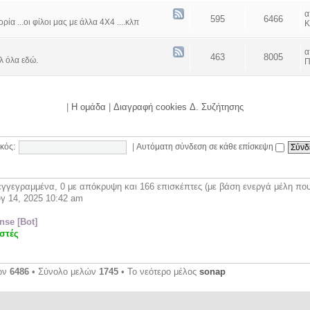
595
6466
α ...οι φίλοι μας με άλλα 4Χ4 ....κλπ
Κ
463
8005
λ όλα εδώ.
Π
|
Η ομάδα
|
Διαγραφή cookies Δ. Συζήτησης
κός:
|
Αυτόματη σύνδεση σε κάθε επίσκεψη
γγεγραμμένα, 0 με απόκρυψη και 166 επισκέπτες (με βάση ενεργά μέλη που 
γ 14, 2025 10:42 am
se [Bot]
στές
ων
6486
• Σύνολο μελών
1745
• Το νεότερο μέλος
sonap