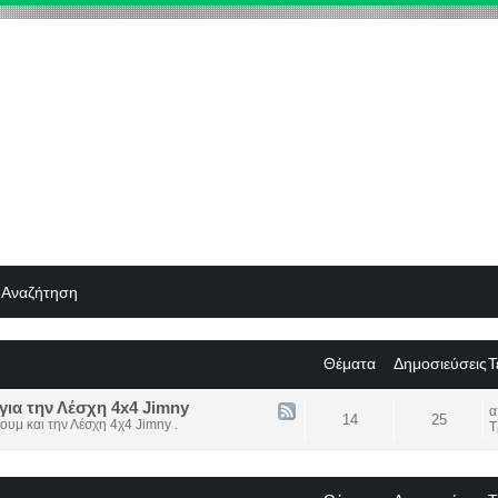
Αναζήτηση
Θέματα
Δημοσιεύσεις
Τ
για την Λέσχη 4x4 Jimny
14
25
ουμ και την Λέσχη 4χ4 Jimny .
Τ