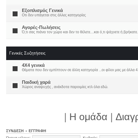
Εξοπλισμός Γενικά
Οτι δεν υπάγεται στις άλλες κατηγορίες
Αγορές-Πωλήσεις
Ό,τι σας πιάνει τον χώρο και δεν το θέλετε....και ό,τι ψάχνετε ή βρήκατε.
Γενικές Συζητήσεις
4X4 γενικά
Θέματα που δεν εμπίπτουν σε άλλη κατηγορία ...οι φίλοι μας με άλλα 4Χ
Παιδική χαρά
Χώρος αναψυχής , ανέκδοτα παροιμίες κτλ όλα εδώ.
|
Η ομάδα
|
Διαγ
ΣΎΝΔΕΣΗ
•
ΕΓΓΡΑΦΉ