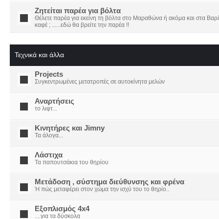
Ζητείται παρέα για βόλτα
Θέλετε παρέα για εκείνη τη βόλτα στο Μαραθώνα ή ακόμα και στα Βαρδο
καφέ ; ......εδώ θα βρείτε την παρέα !!
Τεχνικά και άλλα
Projects
Συγκεντρωμένες μετατροπές σε αυτοκίνητα μελών
Αναρτήσεις
το λιφτ...
Κινητήρες και Jimny
Τα άλογα...
Λάστιχα
Τα παπουτσάκια του θηρίου
Μετάδοση , σύστημα διεύθυνσης και φρένα
Ή πώς μεταφέρει στον χώμα την ισχύ του το θηρίο..
Εξοπλισμός 4x4
....για τα δύσκολα