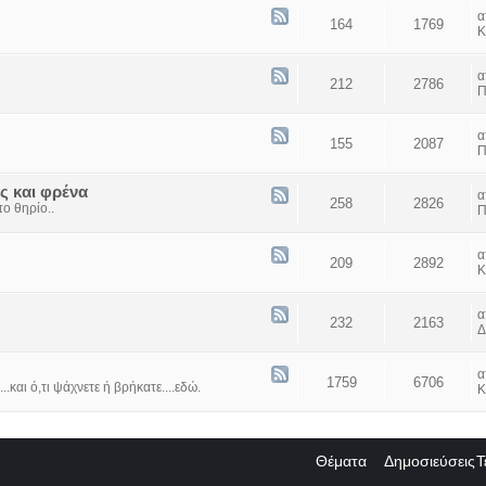
164
1769
Κ
212
2786
Π
155
2087
Π
ς και φρένα
258
2826
ο θηρίο..
Π
209
2892
Κ
232
2163
Δ
1759
6706
...και ό,τι ψάχνετε ή βρήκατε....εδώ.
Κ
Θέματα
Δημοσιεύσεις
Τ