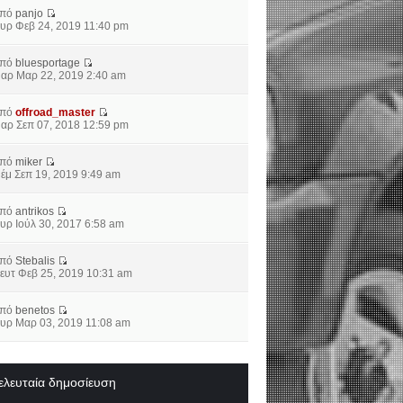
από
panjo
υρ Φεβ 24, 2019 11:40 pm
από
bluesportage
αρ Μαρ 22, 2019 2:40 am
από
offroad_master
αρ Σεπ 07, 2018 12:59 pm
από
miker
έμ Σεπ 19, 2019 9:49 am
από
antrikos
υρ Ιούλ 30, 2017 6:58 am
από
Stebalis
ευτ Φεβ 25, 2019 10:31 am
από
benetos
υρ Μαρ 03, 2019 11:08 am
ελευταία δημοσίευση