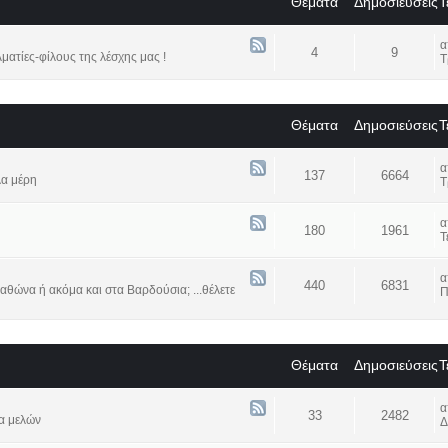
Θέματα
Δημοσιεύσεις
Τ
4
9
ατίες-φίλους της λέσχης μας !
Τ
Θέματα
Δημοσιεύσεις
Τ
137
6664
λα μέρη
Τ
180
1961
Τ
440
6831
αθώνα ή ακόμα και στα Βαρδούσια; ...θέλετε
Π
Θέματα
Δημοσιεύσεις
Τ
33
2482
α μελών
Δ