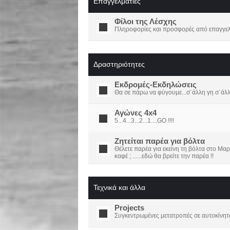
Επαγγελματίες
Φίλοι της Λέσχης
Πληροφορίες και προσφορές από επαγγελμ
Δραστηριότητες
Εκδρομές-Εκδηλώσεις
Θα σε πάρω να φύγουμε...σ΄άλλη γη σ΄άλ
Αγώνες 4x4
5...4...3...2...1....GO !!!!
Ζητείται παρέα για βόλτα
Θέλετε παρέα για εκείνη τη βόλτα στο Μαρ
καφέ ; ......εδώ θα βρείτε την παρέα !!
Τεχνικά και άλλα
Projects
Συγκεντρωμένες μετατροπές σε αυτοκίνητ