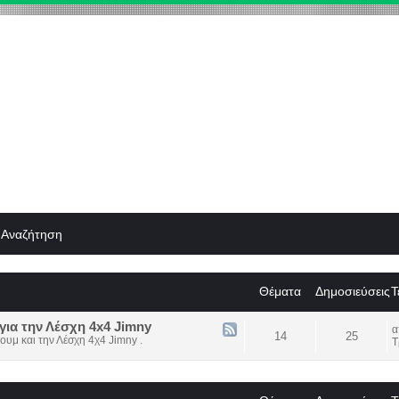
Αναζήτηση
Θέματα
Δημοσιεύσεις
Τ
για την Λέσχη 4x4 Jimny
14
25
ουμ και την Λέσχη 4χ4 Jimny .
Τ