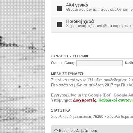
4X4 γενικά
Θέματα που δεν εμπίπτουν σε άλλη κατηγορί
Παιδική χαρά
Χώρος αναψυχής , ανέκδοτα παροιμίες κτ
ΣΎΝΔΕΣΗ
•
ΕΓΓΡΑΦΉ
Όνομα μέλους:
Κωδι
ΜΈΛΗ ΣΕ ΣΎΝΔΕΣΗ
Συνολικά υπάρχουν
131
μέλη συνδεδεμένα: 2 ε
Περισσότερα μέλη σε σύνδεση
2017
την Πέμ Αύ
Εγγεγραμμένα μέλη:
Google [Bot]
,
Google Ad
Υπόμνημα:
Διαχειριστές
,
Καθολικοί συντονι
ΣΤΑΤΙΣΤΙΚΆ
Συνολικές δημοσιεύσεις
76360
• Σύνολο θεμάτ
Ευρετήριο Δ. Συζήτησης