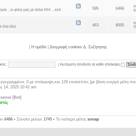
595
6466
α ...οι φίλοι μας με άλλα 4Χ4 ....κλπ
Κ
463
8005
λ όλα εδώ.
Π
|
Η ομάδα
|
Διαγραφή cookies Δ. Συζήτησης
κός:
|
Αυτόματη σύνδεση σε κάθε επίσκεψη
γγεγραμμένα, 0 με απόκρυψη και 129 επισκέπτες (με βάση ενεργά μέλη που 
γ 14, 2025 10:42 am
sense [Bot]
στές
ων
6486
• Σύνολο μελών
1745
• Το νεότερο μέλος
sonap