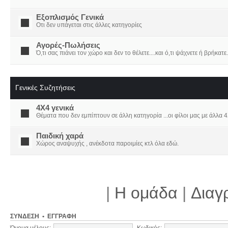
Εξοπλισμός Γενικά
Οτι δεν υπάγεται στις άλλες κατηγορίες
Αγορές-Πωλήσεις
Ό,τι σας πιάνει τον χώρο και δεν το θέλετε....και ό,τι ψάχνετε ή βρήκατε.
Γενικές Συζητήσεις
4X4 γενικά
Θέματα που δεν εμπίπτουν σε άλλη κατηγορία ...οι φίλοι μας με άλλα 4Χ
Παιδική χαρά
Χώρος αναψυχής , ανέκδοτα παροιμίες κτλ όλα εδώ.
|
Η ομάδα
|
Διαγ
ΣΎΝΔΕΣΗ
•
ΕΓΓΡΑΦΉ