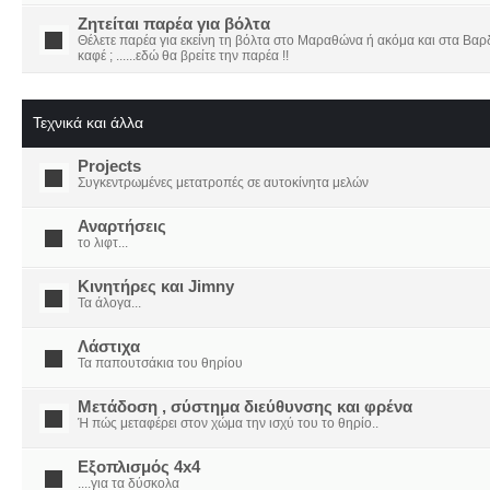
Ζητείται παρέα για βόλτα
Θέλετε παρέα για εκείνη τη βόλτα στο Μαραθώνα ή ακόμα και στα Βαρδο
καφέ ; ......εδώ θα βρείτε την παρέα !!
Τεχνικά και άλλα
Projects
Συγκεντρωμένες μετατροπές σε αυτοκίνητα μελών
Αναρτήσεις
το λιφτ...
Κινητήρες και Jimny
Τα άλογα...
Λάστιχα
Τα παπουτσάκια του θηρίου
Μετάδοση , σύστημα διεύθυνσης και φρένα
Ή πώς μεταφέρει στον χώμα την ισχύ του το θηρίο..
Εξοπλισμός 4x4
....για τα δύσκολα