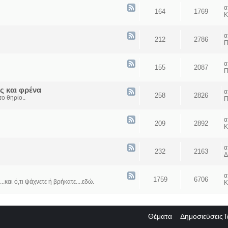
164
1769
Κ
212
2786
Π
155
2087
Π
ς και φρένα
258
2826
ο θηρίο..
Π
209
2892
Κ
232
2163
Δ
1759
6706
...και ό,τι ψάχνετε ή βρήκατε....εδώ.
Κ
Θέματα
Δημοσιεύσεις
Τ