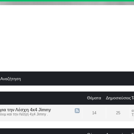
Αναζήτηση
Θέματα
Δημοσιεύσεις
Τ
για την Λέσχη 4x4 Jimny
14
25
ουμ και την Λέσχη 4χ4 Jimny .
Τ