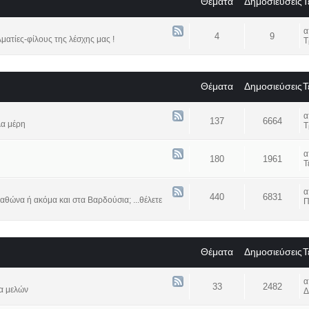
Θέματα
Δημοσιεύσεις
Τ
4
9
ατίες-φίλους της λέσχης μας !
Τ
Θέματα
Δημοσιεύσεις
Τ
137
6664
λα μέρη
Τ
180
1961
Τ
440
6831
αθώνα ή ακόμα και στα Βαρδούσια; ...θέλετε
Π
Θέματα
Δημοσιεύσεις
Τ
33
2482
α μελών
Δ