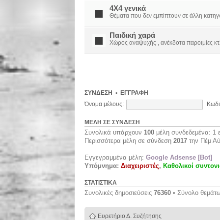
4X4 γενικά
Θέματα που δεν εμπίπτουν σε άλλη κατηγορί
Παιδική χαρά
Χώρος αναψυχής , ανέκδοτα παροιμίες κτ
ΣΎΝΔΕΣΗ
•
ΕΓΓΡΑΦΉ
Όνομα μέλους:
Κωδι
ΜΈΛΗ ΣΕ ΣΎΝΔΕΣΗ
Συνολικά υπάρχουν
100
μέλη συνδεδεμένα: 1 ε
Περισσότερα μέλη σε σύνδεση
2017
την Πέμ Αύ
Εγγεγραμμένα μέλη:
Google Adsense [Bot]
Υπόμνημα:
Διαχειριστές
,
Καθολικοί συντονι
ΣΤΑΤΙΣΤΙΚΆ
Συνολικές δημοσιεύσεις
76360
• Σύνολο θεμάτ
Ευρετήριο Δ. Συζήτησης