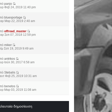
από
panjo
υρ Φεβ 24, 2019 11:40 pm
από
bluesportage
αρ Μαρ 22, 2019 2:40 am
από
offroad_master
αρ Σεπ 07, 2018 12:59 pm
από
miker
έμ Σεπ 19, 2019 9:49 am
από
antrikos
υρ Ιούλ 30, 2017 6:58 am
από
Stebalis
ευτ Φεβ 25, 2019 10:31 am
από
benetos
υρ Μαρ 03, 2019 11:08 am
ελευταία δημοσίευση