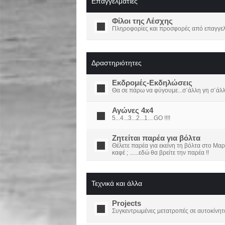
Επαγγελματίες
Φίλοι της Λέσχης
Πληροφορίες και προσφορές από επαγγελμ
Δραστηριότητες
Εκδρομές-Εκδηλώσεις
Θα σε πάρω να φύγουμε...σ΄άλλη γη σ΄άλ
Αγώνες 4x4
5...4...3...2...1....GO !!!!
Ζητείται παρέα για βόλτα
Θέλετε παρέα για εκείνη τη βόλτα στο Μαρ
καφέ ; ......εδώ θα βρείτε την παρέα !!
Τεχνικά και άλλα
Projects
Συγκεντρωμένες μετατροπές σε αυτοκίνητ