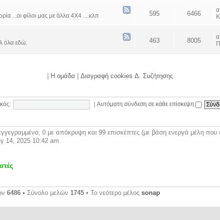
595
6466
α ...οι φίλοι μας με άλλα 4Χ4 ....κλπ
Κ
463
8005
λ όλα εδώ.
Π
|
Η ομάδα
|
Διαγραφή cookies Δ. Συζήτησης
κός:
|
Αυτόματη σύνδεση σε κάθε επίσκεψη
γγεγραμμένο, 0 με απόκρυψη και 99 επισκέπτες (με βάση ενεργά μέλη που έ
γ 14, 2025 10:42 am
στές
ων
6486
• Σύνολο μελών
1745
• Το νεότερο μέλος
sonap