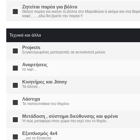
Ζητείται παρέα για βόλτα
Θέλετε παρέα για εκείνη τη βόλτα στο Μαραθώνα ή ακόμα και στα Βαρδο
καφέ ; ......εδώ θα βρείτε την παρέα !!
Τεχνικά και άλλα
Projects
Συγκεντρωμένες μετατροπές σε αυτοκίνητα μελών
Αναρτήσεις
το λιφτ...
Κινητήρες και Jimny
Τα άλογα...
Λάστιχα
Τα παπουτσάκια του θηρίου
Μετάδοση , σύστημα διεύθυνσης και φρένα
Ή πώς μεταφέρει στον χώμα την ισχύ του το θηρίο..
Εξοπλισμός 4x4
....για τα δύσκολα