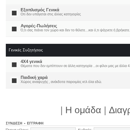
Εξοπλισμός Γενικά
Οτι δεν υπάγεται στις άλλες κατηγορίες
Αγορές-Πωλήσεις
Ό,τι σας πιάνει τον χώρο και δεν το θέλετε....και ό,τι ψάχνετε ή βρήκατε.
Γενικές Συζητήσεις
4X4 γενικά
Θέματα που δεν εμπίπτουν σε άλλη κατηγορία ...οι φίλοι μας με άλλα 4Χ
Παιδική χαρά
Χώρος αναψυχής , ανέκδοτα παροιμίες κτλ όλα εδώ.
|
Η ομάδα
|
Διαγ
ΣΎΝΔΕΣΗ
•
ΕΓΓΡΑΦΉ