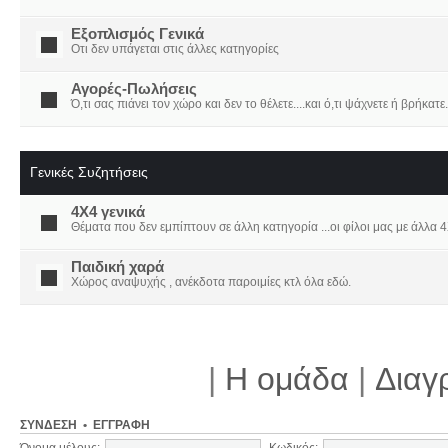
Εξοπλισμός Γενικά
Οτι δεν υπάγεται στις άλλες κατηγορίες
Αγορές-Πωλήσεις
Ό,τι σας πιάνει τον χώρο και δεν το θέλετε....και ό,τι ψάχνετε ή βρήκατε.
Γενικές Συζητήσεις
4X4 γενικά
Θέματα που δεν εμπίπτουν σε άλλη κατηγορία ...οι φίλοι μας με άλλα 4Χ
Παιδική χαρά
Χώρος αναψυχής , ανέκδοτα παροιμίες κτλ όλα εδώ.
|
Η ομάδα
|
Διαγ
ΣΎΝΔΕΣΗ
•
ΕΓΓΡΑΦΉ