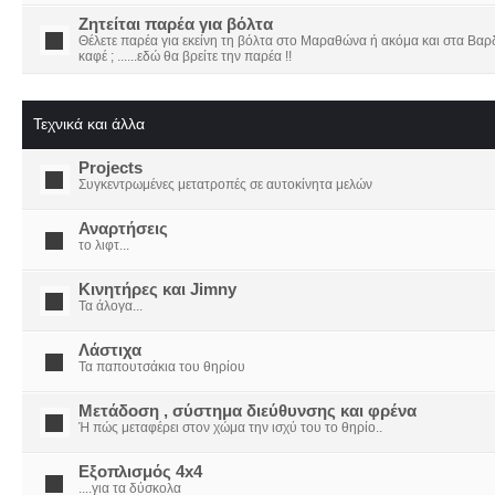
Ζητείται παρέα για βόλτα
Θέλετε παρέα για εκείνη τη βόλτα στο Μαραθώνα ή ακόμα και στα Βαρδο
καφέ ; ......εδώ θα βρείτε την παρέα !!
Τεχνικά και άλλα
Projects
Συγκεντρωμένες μετατροπές σε αυτοκίνητα μελών
Αναρτήσεις
το λιφτ...
Κινητήρες και Jimny
Τα άλογα...
Λάστιχα
Τα παπουτσάκια του θηρίου
Μετάδοση , σύστημα διεύθυνσης και φρένα
Ή πώς μεταφέρει στον χώμα την ισχύ του το θηρίο..
Εξοπλισμός 4x4
....για τα δύσκολα