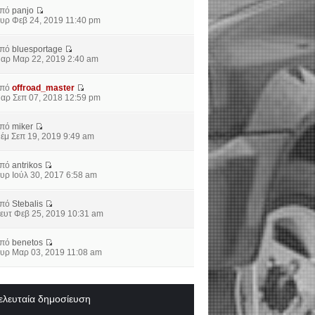
από
panjo
υρ Φεβ 24, 2019 11:40 pm
από
bluesportage
αρ Μαρ 22, 2019 2:40 am
από
offroad_master
αρ Σεπ 07, 2018 12:59 pm
από
miker
έμ Σεπ 19, 2019 9:49 am
από
antrikos
υρ Ιούλ 30, 2017 6:58 am
από
Stebalis
ευτ Φεβ 25, 2019 10:31 am
από
benetos
υρ Μαρ 03, 2019 11:08 am
ελευταία δημοσίευση