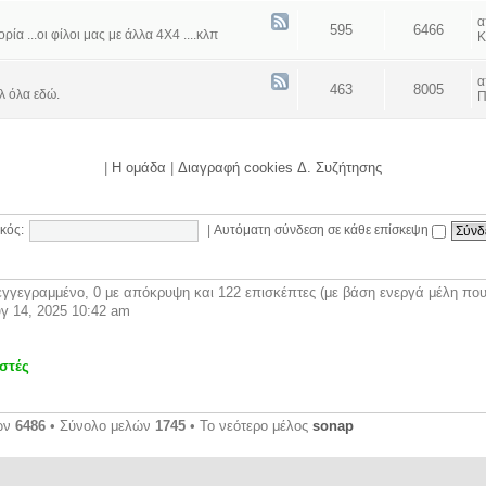
595
6466
α ...οι φίλοι μας με άλλα 4Χ4 ....κλπ
Κ
463
8005
λ όλα εδώ.
Π
|
Η ομάδα
|
Διαγραφή cookies Δ. Συζήτησης
κός:
|
Αυτόματη σύνδεση σε κάθε επίσκεψη
γγεγραμμένο, 0 με απόκρυψη και 122 επισκέπτες (με βάση ενεργά μέλη που 
γ 14, 2025 10:42 am
στές
ων
6486
• Σύνολο μελών
1745
• Το νεότερο μέλος
sonap