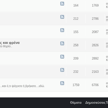
164
1769
Κ
212
2786
Π
155
2087
Π
ς και φρένα
258
2826
ο θηρίο..
Π
209
2892
Κ
232
2163
Δ
1759
6706
...και ό,τι ψάχνετε ή βρήκατε....εδώ.
Κ
Θέματα
Δημοσιεύσεις
Τ