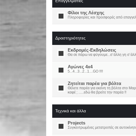
Επαγγελματίες
Φίλοι της Λέσχης
Πληροφορίες και προσφορές από επαγγελμ
Δραστηριότητες
Εκδρομές-Εκδηλώσεις
Θα σε πάρω να φύγουμε...σ΄άλλη γη σ΄άλ
Αγώνες 4x4
5...4...3...2...1....GO !!!!
Ζητείται παρέα για βόλτα
Θέλετε παρέα για εκείνη τη βόλτα στο Μαρ
καφέ ; ......εδώ θα βρείτε την παρέα !!
Τεχνικά και άλλα
Projects
Συγκεντρωμένες μετατροπές σε αυτοκίνητ