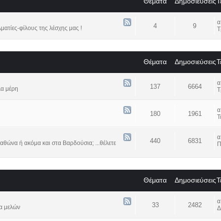
Θέματα
Δημοσιεύσεις
Τ
4
9
ατίες-φίλους της λέσχης μας !
Τ
Θέματα
Δημοσιεύσεις
Τ
137
6664
λα μέρη
Τ
180
1961
Τ
440
6831
αθώνα ή ακόμα και στα Βαρδούσια; ...θέλετε
Π
Θέματα
Δημοσιεύσεις
Τ
33
2482
α μελών
Δ