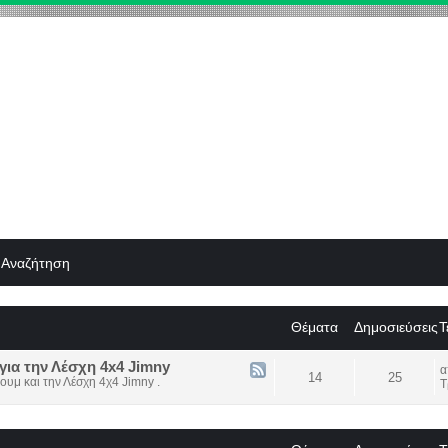
Αναζήτηση
Θέματα
Δημοσιεύσεις
Τ
για την Λέσχη 4x4 Jimny
14
25
ουμ και την Λέσχη 4χ4 Jimny .
Τ