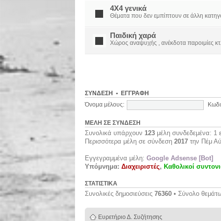
4X4 γενικά
Θέματα που δεν εμπίπτουν σε άλλη κατηγορί
Παιδική χαρά
Χώρος αναψυχής , ανέκδοτα παροιμίες κτ
ΣΎΝΔΕΣΗ
•
ΕΓΓΡΑΦΉ
Όνομα μέλους:
Κωδι
ΜΈΛΗ ΣΕ ΣΎΝΔΕΣΗ
Συνολικά υπάρχουν
123
μέλη συνδεδεμένα: 1 ε
Περισσότερα μέλη σε σύνδεση
2017
την Πέμ Αύ
Εγγεγραμμένα μέλη:
Google Adsense [Bot]
Υπόμνημα:
Διαχειριστές
,
Καθολικοί συντονι
ΣΤΑΤΙΣΤΙΚΆ
Συνολικές δημοσιεύσεις
76360
• Σύνολο θεμάτ
Ευρετήριο Δ. Συζήτησης