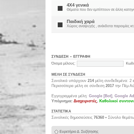
4X4 γενικά
Θέματα που δεν εμπίπτουν σε άλλη κατηγορί
Παιδική χαρά
Χώρος αναψυχής , ανέκδοτα παροιμίες κτ
ΣΎΝΔΕΣΗ
•
ΕΓΓΡΑΦΉ
Όνομα μέλους:
Κωδι
ΜΈΛΗ ΣΕ ΣΎΝΔΕΣΗ
Συνολικά υπάρχουν
214
μέλη συνδεδεμένα: 2 ε
Περισσότερα μέλη σε σύνδεση
2017
την Πέμ Αύ
Εγγεγραμμένα μέλη:
Google [Bot]
,
Google Ad
Υπόμνημα:
Διαχειριστές
,
Καθολικοί συντονι
ΣΤΑΤΙΣΤΙΚΆ
Συνολικές δημοσιεύσεις
76360
• Σύνολο θεμάτ
Ευρετήριο Δ. Συζήτησης