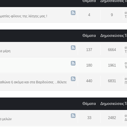
Θέματα
Δημοσιεύσεις
Τ
4
9
ατίες-φίλους της λέσχης μας !
Τ
Θέματα
Δημοσιεύσεις
Τ
137
6664
λα μέρη
Τ
180
1961
Τ
440
6831
αθώνα ή ακόμα και στα Βαρδούσια; ...θέλετε
Π
Θέματα
Δημοσιεύσεις
Τ
33
2482
α μελών
Δ