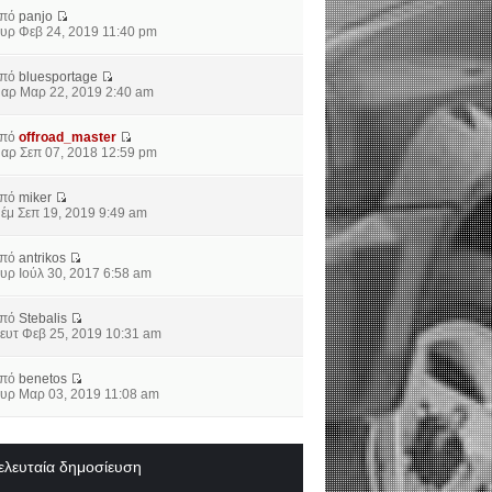
από
panjo
υρ Φεβ 24, 2019 11:40 pm
από
bluesportage
αρ Μαρ 22, 2019 2:40 am
από
offroad_master
αρ Σεπ 07, 2018 12:59 pm
από
miker
έμ Σεπ 19, 2019 9:49 am
από
antrikos
υρ Ιούλ 30, 2017 6:58 am
από
Stebalis
ευτ Φεβ 25, 2019 10:31 am
από
benetos
υρ Μαρ 03, 2019 11:08 am
ελευταία δημοσίευση