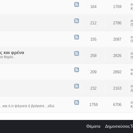
164
1769
Κ
212
2786
Π
155
2087
Π
ς και φρένα
258
2826
ο θηρίο..
Π
209
2892
Κ
232
2163
Δ
1759
6706
...και ό,τι ψάχνετε ή βρήκατε....εδώ.
Κ
Θέματα
Δημοσιεύσεις
Τ