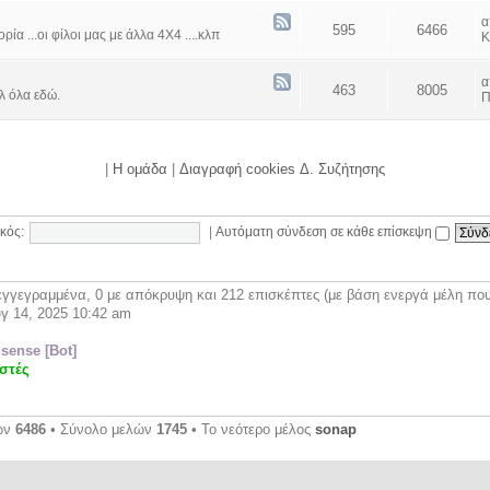
595
6466
α ...οι φίλοι μας με άλλα 4Χ4 ....κλπ
Κ
463
8005
λ όλα εδώ.
Π
|
Η ομάδα
|
Διαγραφή cookies Δ. Συζήτησης
κός:
|
Αυτόματη σύνδεση σε κάθε επίσκεψη
γγεγραμμένα, 0 με απόκρυψη και 212 επισκέπτες (με βάση ενεργά μέλη που 
γ 14, 2025 10:42 am
sense [Bot]
στές
ων
6486
• Σύνολο μελών
1745
• Το νεότερο μέλος
sonap