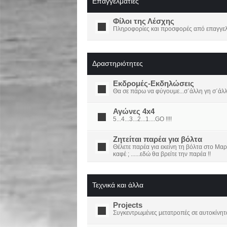
Επαγγελματίες
Φίλοι της Λέσχης
Πληροφορίες και προσφορές από επαγγελμ
Δραστηριότητες
Εκδρομές-Εκδηλώσεις
Θα σε πάρω να φύγουμε...σ΄άλλη γη σ΄άλ
Αγώνες 4x4
5...4...3...2...1....GO !!!!
Ζητείται παρέα για βόλτα
Θέλετε παρέα για εκείνη τη βόλτα στο Μαρ
καφέ ; ......εδώ θα βρείτε την παρέα !!
Τεχνικά και άλλα
Projects
Συγκεντρωμένες μετατροπές σε αυτοκίνητ