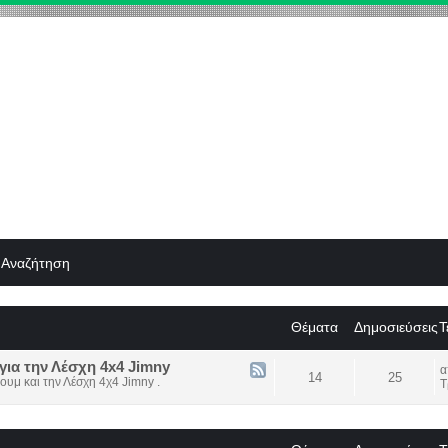
Αναζήτηση
Θέματα
Δημοσιεύσεις
Τ
για την Λέσχη 4x4 Jimny
14
25
ουμ και την Λέσχη 4χ4 Jimny .
Τ