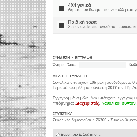
4X4 γενικά
Θέματα που δεν εμπίπτουν σε άλλη κατηγορί
Παιδική χαρά
Χώρος αναψυχής , ανέκδοτα παροιμίες κτ
ΣΎΝΔΕΣΗ
•
ΕΓΓΡΑΦΉ
Όνομα μέλους:
Κωδι
ΜΈΛΗ ΣΕ ΣΎΝΔΕΣΗ
Συνολικά υπάρχουν
106
μέλη συνδεδεμένα: 0 ε
Περισσότερα μέλη σε σύνδεση
2017
την Πέμ Αύ
Εγγεγραμμένα μέλη: Δεν υπάρχουν εγγεγραμμ
Υπόμνημα:
Διαχειριστές
,
Καθολικοί συντονι
ΣΤΑΤΙΣΤΙΚΆ
Συνολικές δημοσιεύσεις
76360
• Σύνολο θεμάτ
Ευρετήριο Δ. Συζήτησης