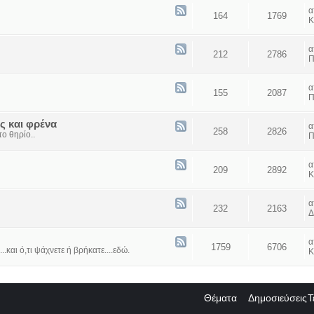
164
1769
Κ
212
2786
Π
155
2087
Π
ς και φρένα
258
2826
ο θηρίο..
Π
209
2892
Κ
232
2163
Δ
1759
6706
...και ό,τι ψάχνετε ή βρήκατε....εδώ.
Κ
Θέματα
Δημοσιεύσεις
Τ