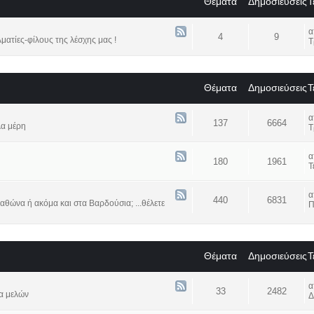
Θέματα
Δημοσιεύσεις
Τ
4
9
ατίες-φίλους της λέσχης μας !
Τ
Θέματα
Δημοσιεύσεις
Τ
137
6664
λα μέρη
Τ
180
1961
Τ
440
6831
αθώνα ή ακόμα και στα Βαρδούσια; ...θέλετε
Π
Θέματα
Δημοσιεύσεις
Τ
33
2482
α μελών
Δ