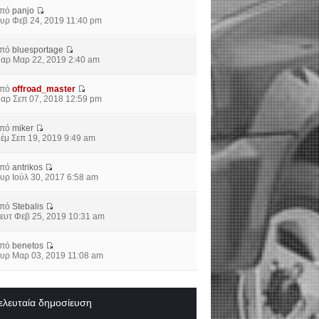
από
panjo
υρ Φεβ 24, 2019 11:40 pm
από
bluesportage
αρ Μαρ 22, 2019 2:40 am
από
offroad_master
αρ Σεπ 07, 2018 12:59 pm
από
miker
έμ Σεπ 19, 2019 9:49 am
από
antrikos
υρ Ιούλ 30, 2017 6:58 am
από
Stebalis
ευτ Φεβ 25, 2019 10:31 am
από
benetos
υρ Μαρ 03, 2019 11:08 am
ελευταία δημοσίευση