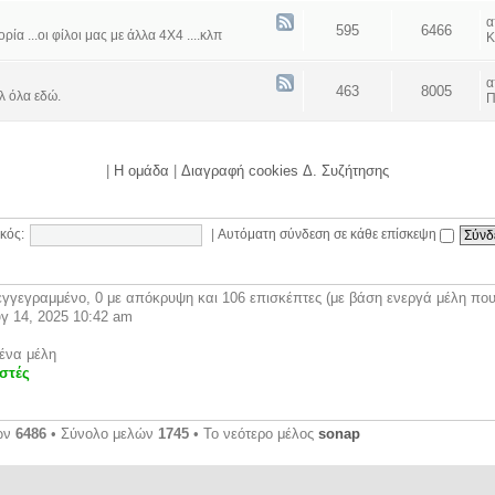
595
6466
α ...οι φίλοι μας με άλλα 4Χ4 ....κλπ
Κ
463
8005
λ όλα εδώ.
Π
|
Η ομάδα
|
Διαγραφή cookies Δ. Συζήτησης
κός:
|
Αυτόματη σύνδεση σε κάθε επίσκεψη
γγεγραμμένο, 0 με απόκρυψη και 106 επισκέπτες (με βάση ενεργά μέλη που 
γ 14, 2025 10:42 am
ένα μέλη
στές
ων
6486
• Σύνολο μελών
1745
• Το νεότερο μέλος
sonap