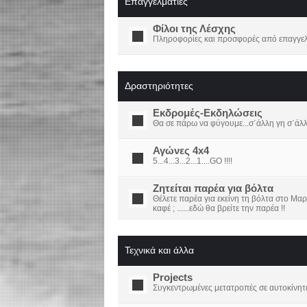
Επαγγελματίες
Φίλοι της Λέσχης
Πληροφορίες και προσφορές από επαγγελμ
Δραστηριότητες
Εκδρομές-Εκδηλώσεις
Θα σε πάρω να φύγουμε...σ΄άλλη γη σ΄άλ
Αγώνες 4x4
5...4...3...2...1....GO !!!!
Ζητείται παρέα για βόλτα
Θέλετε παρέα για εκείνη τη βόλτα στο Μαρ
καφέ ; ......εδώ θα βρείτε την παρέα !!
Τεχνικά και άλλα
Projects
Συγκεντρωμένες μετατροπές σε αυτοκίνητ