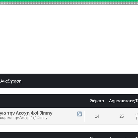
Αναζήτηση
Θέματα
Δημοσιεύσεις
Τ
για την Λέσχη 4x4 Jimny
14
25
ουμ και την Λέσχη 4χ4 Jimny .
Τ