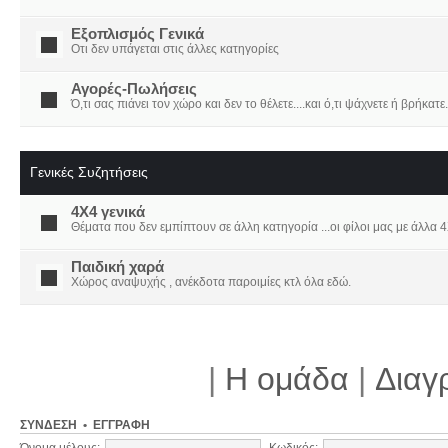
Εξοπλισμός Γενικά
Οτι δεν υπάγεται στις άλλες κατηγορίες
Αγορές-Πωλήσεις
Ό,τι σας πιάνει τον χώρο και δεν το θέλετε....και ό,τι ψάχνετε ή βρήκατε.
Γενικές Συζητήσεις
4X4 γενικά
Θέματα που δεν εμπίπτουν σε άλλη κατηγορία ...οι φίλοι μας με άλλα 4Χ
Παιδική χαρά
Χώρος αναψυχής , ανέκδοτα παροιμίες κτλ όλα εδώ.
|
Η ομάδα
|
Διαγ
ΣΎΝΔΕΣΗ
•
ΕΓΓΡΑΦΉ