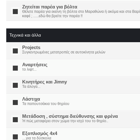
Ζητείται παρέα για βόλτα
Θέλετε παρέα για εκείνη τη βόλτα στο Μαραθώνα ή ακόμα και στα Βαρδο
καφέ ; ......εδώ θα βρείτε την παρέα !!
Τεχνικά και άλλα
Projects
Συγκεντρωμένες μετατροπές σε αυτοκίνητα μελών
Αναρτήσεις
το λιφτ...
Κινητήρες και Jimny
Τα άλογα...
Λάστιχα
Τα παπουτσάκια του θηρίου
Μετάδοση , σύστημα διεύθυνσης και φρένα
Ή πώς μεταφέρει στον χώμα την ισχύ του το θηρίο..
Εξοπλισμός 4x4
....για τα δύσκολα