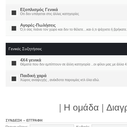
Εξοπλισμός Γενικά
Οτι δεν υπάγεται στις άλλες κατηγορίες
Αγορές-Πωλήσεις
Ό,τι σας πιάνει τον χώρο και δεν το θέλετε....και ό,τι ψάχνετε ή βρήκατε.
Γενικές Συζητήσεις
4X4 γενικά
Θέματα που δεν εμπίπτουν σε άλλη κατηγορία ...οι φίλοι μας με άλλα 4Χ
Παιδική χαρά
Χώρος αναψυχής , ανέκδοτα παροιμίες κτλ όλα εδώ.
|
Η ομάδα
|
Διαγ
ΣΎΝΔΕΣΗ
•
ΕΓΓΡΑΦΉ