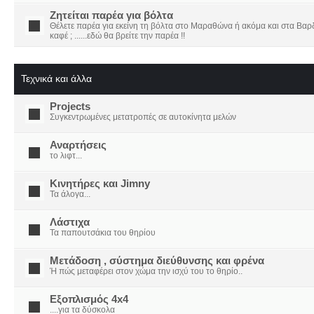
Ζητείται παρέα για βόλτα
Θέλετε παρέα για εκείνη τη βόλτα στο Μαραθώνα ή ακόμα και στα Βαρδο
καφέ ; ......εδώ θα βρείτε την παρέα !!
Τεχνικά και άλλα
Projects
Συγκεντρωμένες μετατροπές σε αυτοκίνητα μελών
Αναρτήσεις
το λιφτ...
Κινητήρες και Jimny
Τα άλογα...
Λάστιχα
Τα παπουτσάκια του θηρίου
Μετάδοση , σύστημα διεύθυνσης και φρένα
Ή πώς μεταφέρει στον χώμα την ισχύ του το θηρίο..
Εξοπλισμός 4x4
....για τα δύσκολα