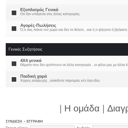
Εξοπλισμός Γενικά
Οτι δεν υπάγεται στις άλλες κατηγορίες
Αγορές-Πωλήσεις
Ό,τι σας πιάνει τον χώρο και δεν το θέλετε....και ό,τι ψάχνετε ή βρήκατε.
Γενικές Συζητήσεις
4X4 γενικά
Θέματα που δεν εμπίπτουν σε άλλη κατηγορία ...οι φίλοι μας με άλλα 4Χ
Παιδική χαρά
Χώρος αναψυχής , ανέκδοτα παροιμίες κτλ όλα εδώ.
|
Η ομάδα
|
Διαγ
ΣΎΝΔΕΣΗ
•
ΕΓΓΡΑΦΉ