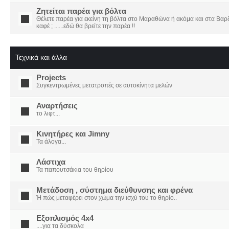
Ζητείται παρέα για βόλτα
Θέλετε παρέα για εκείνη τη βόλτα στο Μαραθώνα ή ακόμα και στα Βαρδο
καφέ ; ......εδώ θα βρείτε την παρέα !!
Τεχνικά και άλλα
Projects
Συγκεντρωμένες μετατροπές σε αυτοκίνητα μελών
Αναρτήσεις
το λιφτ...
Κινητήρες και Jimny
Τα άλογα...
Λάστιχα
Τα παπουτσάκια του θηρίου
Μετάδοση , σύστημα διεύθυνσης και φρένα
Ή πώς μεταφέρει στον χώμα την ισχύ του το θηρίο..
Εξοπλισμός 4x4
....για τα δύσκολα