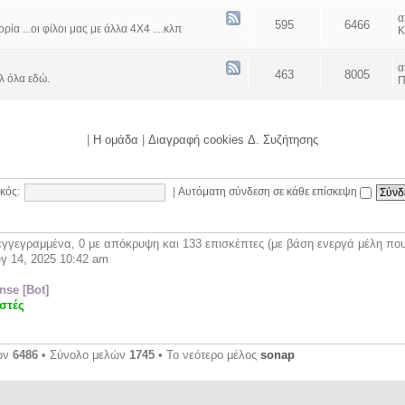
595
6466
α ...οι φίλοι μας με άλλα 4Χ4 ....κλπ
Κ
463
8005
λ όλα εδώ.
Π
|
Η ομάδα
|
Διαγραφή cookies Δ. Συζήτησης
κός:
|
Αυτόματη σύνδεση σε κάθε επίσκεψη
γγεγραμμένα, 0 με απόκρυψη και 133 επισκέπτες (με βάση ενεργά μέλη που 
γ 14, 2025 10:42 am
se [Bot]
στές
ων
6486
• Σύνολο μελών
1745
• Το νεότερο μέλος
sonap