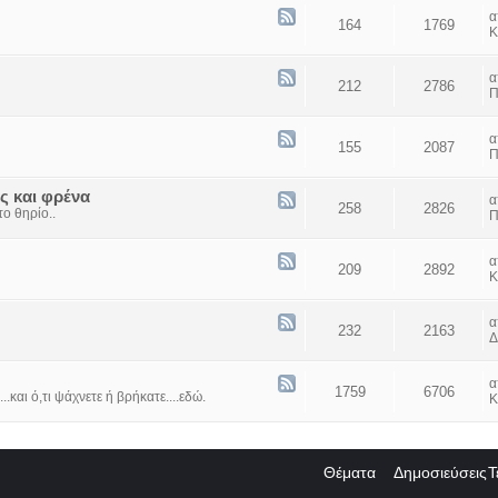
164
1769
Κ
212
2786
Π
155
2087
Π
ς και φρένα
258
2826
ο θηρίο..
Π
209
2892
Κ
232
2163
Δ
1759
6706
...και ό,τι ψάχνετε ή βρήκατε....εδώ.
Κ
Θέματα
Δημοσιεύσεις
Τ