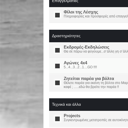
Επαγγελματίες
Φίλοι της Λέσχης
Πληροφορίες και προσφορές από επαγγελμ
Δραστηριότητες
Εκδρομές-Εκδηλώσεις
Θα σε πάρω να φύγουμε...σ΄άλλη γη σ΄άλ
Αγώνες 4x4
5...4...3...2...1....GO !!!!
Ζητείται παρέα για βόλτα
Θέλετε παρέα για εκείνη τη βόλτα στο Μαρ
καφέ ; ......εδώ θα βρείτε την παρέα !!
Τεχνικά και άλλα
Projects
Συγκεντρωμένες μετατροπές σε αυτοκίνητ