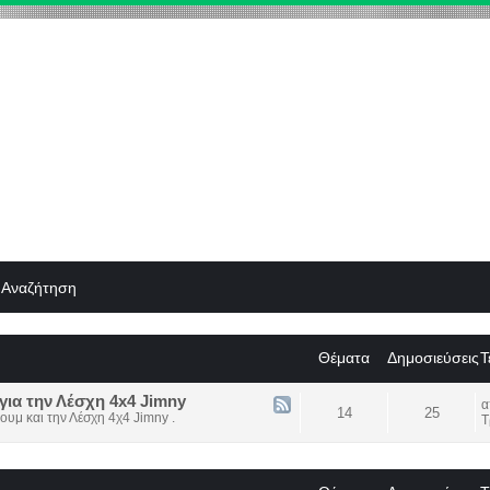
Αναζήτηση
Θέματα
Δημοσιεύσεις
Τ
για την Λέσχη 4x4 Jimny
14
25
ουμ και την Λέσχη 4χ4 Jimny .
Τ