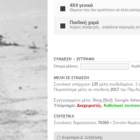
4X4 γενικά
Θέματα που δεν εμπίπτουν σε άλλη κατηγορί
Παιδική χαρά
Χώρος αναψυχής , ανέκδοτα παροιμίες κτ
ΣΎΝΔΕΣΗ
•
ΕΓΓΡΑΦΉ
Όνομα μέλους:
Κωδι
ΜΈΛΗ ΣΕ ΣΎΝΔΕΣΗ
Συνολικά υπάρχουν
135
μέλη συνδεδεμένα: 2 ε
Περισσότερα μέλη σε σύνδεση
2017
την Πέμ Αύ
Εγγεγραμμένα μέλη:
Bing [Bot]
,
Google Adsen
Υπόμνημα:
Διαχειριστές
,
Καθολικοί συντονι
ΣΤΑΤΙΣΤΙΚΆ
Συνολικές δημοσιεύσεις
76360
• Σύνολο θεμάτ
Ευρετήριο Δ. Συζήτησης