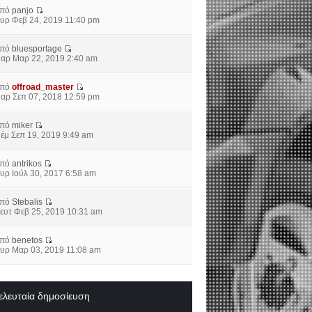
από
panjo
υρ Φεβ 24, 2019 11:40 pm
από
bluesportage
αρ Μαρ 22, 2019 2:40 am
από
offroad_master
αρ Σεπ 07, 2018 12:59 pm
από
miker
έμ Σεπ 19, 2019 9:49 am
από
antrikos
υρ Ιούλ 30, 2017 6:58 am
από
Stebalis
ευτ Φεβ 25, 2019 10:31 am
από
benetos
υρ Μαρ 03, 2019 11:08 am
ελευταία δημοσίευση