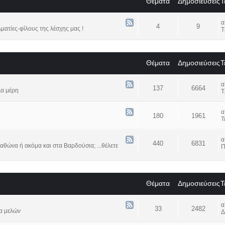
Θέματα
Δημοσιεύσεις
Τ
4
9
ατίες-φίλους της λέσχης μας !
Τ
Θέματα
Δημοσιεύσεις
Τ
137
6664
λα μέρη
Τ
180
1961
Τ
440
6831
αθώνα ή ακόμα και στα Βαρδούσια; ...θέλετε
Π
Θέματα
Δημοσιεύσεις
Τ
33
2482
α μελών
Δ