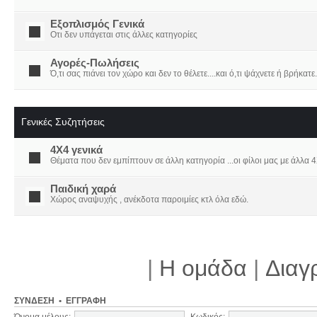
Εξοπλισμός Γενικά
Οτι δεν υπάγεται στις άλλες κατηγορίες
Αγορές-Πωλήσεις
Ό,τι σας πιάνει τον χώρο και δεν το θέλετε....και ό,τι ψάχνετε ή βρήκατε.
Γενικές Συζητήσεις
4X4 γενικά
Θέματα που δεν εμπίπτουν σε άλλη κατηγορία ...οι φίλοι μας με άλλα 4Χ
Παιδική χαρά
Χώρος αναψυχής , ανέκδοτα παροιμίες κτλ όλα εδώ.
|
Η ομάδα
|
Διαγ
ΣΎΝΔΕΣΗ
•
ΕΓΓΡΑΦΉ