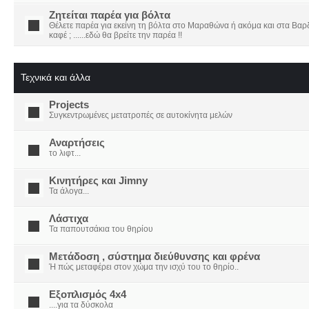
Ζητείται παρέα για βόλτα
Θέλετε παρέα για εκείνη τη βόλτα στο Μαραθώνα ή ακόμα και στα Βαρδο
καφέ ; ......εδώ θα βρείτε την παρέα !!
Τεχνικά και άλλα
Projects
Συγκεντρωμένες μετατροπές σε αυτοκίνητα μελών
Αναρτήσεις
το λιφτ...
Κινητήρες και Jimny
Τα άλογα...
Λάστιχα
Τα παπουτσάκια του θηρίου
Μετάδοση , σύστημα διεύθυνσης και φρένα
Ή πώς μεταφέρει στον χώμα την ισχύ του το θηρίο..
Εξοπλισμός 4x4
....για τα δύσκολα