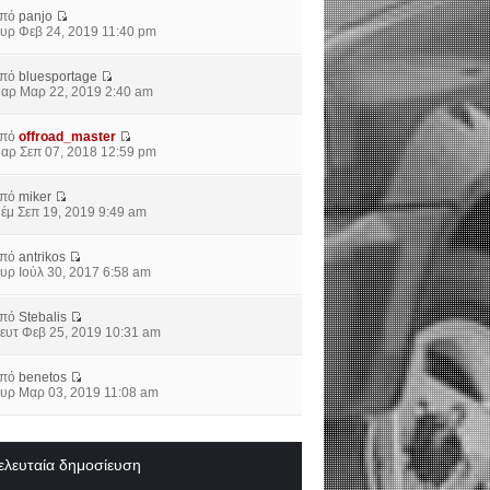
από
panjo
υρ Φεβ 24, 2019 11:40 pm
από
bluesportage
αρ Μαρ 22, 2019 2:40 am
από
offroad_master
αρ Σεπ 07, 2018 12:59 pm
από
miker
έμ Σεπ 19, 2019 9:49 am
από
antrikos
υρ Ιούλ 30, 2017 6:58 am
από
Stebalis
ευτ Φεβ 25, 2019 10:31 am
από
benetos
υρ Μαρ 03, 2019 11:08 am
ελευταία δημοσίευση