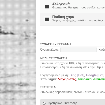
4X4 γενικά
Θέματα που δεν εμπίπτουν σε άλλη κατηγορί
Παιδική χαρά
Χώρος αναψυχής , ανέκδοτα παροιμίες κτ
ΣΎΝΔΕΣΗ
•
ΕΓΓΡΑΦΉ
Όνομα μέλους:
Κωδι
ΜΈΛΗ ΣΕ ΣΎΝΔΕΣΗ
Συνολικά υπάρχουν
108
μέλη συνδεδεμένα: 2 ε
Περισσότερα μέλη σε σύνδεση
2017
την Πέμ Αύ
Εγγεγραμμένα μέλη:
Bing [Bot]
,
Google [Bot]
Υπόμνημα:
Διαχειριστές
,
Καθολικοί συντονι
ΣΤΑΤΙΣΤΙΚΆ
Συνολικές δημοσιεύσεις
76360
• Σύνολο θεμάτ
Ευρετήριο Δ. Συζήτησης