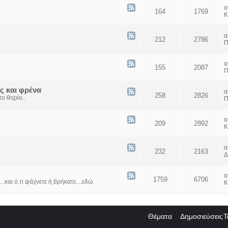
164
1769
Κ
212
2786
Π
155
2087
Π
ς και φρένα
258
2826
ο θηρίο..
Π
209
2892
Κ
232
2163
Δ
1759
6706
...και ό,τι ψάχνετε ή βρήκατε....εδώ.
Κ
Θέματα
Δημοσιεύσεις
Τ