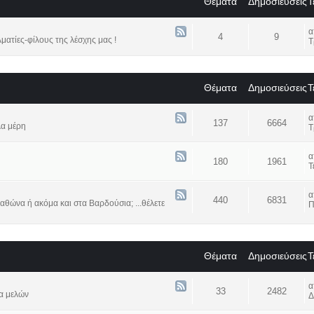
Θέματα
Δημοσιεύσεις
Τ
4
9
ατίες-φίλους της λέσχης μας !
Τ
Θέματα
Δημοσιεύσεις
Τ
137
6664
λα μέρη
Τ
180
1961
Τ
440
6831
αθώνα ή ακόμα και στα Βαρδούσια; ...θέλετε
Π
Θέματα
Δημοσιεύσεις
Τ
33
2482
α μελών
Δ