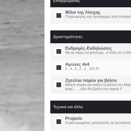
Επαγγελματίες
Φίλοι της Λέσχης
Πληροφορίες και προσφορές από επαγγελμ
Δραστηριότητες
Εκδρομές-Εκδηλώσεις
Θα σε πάρω να φύγουμε...σ΄άλλη γη σ΄άλ
Αγώνες 4x4
5...4...3...2...1....GO !!!!
Ζητείται παρέα για βόλτα
Θέλετε παρέα για εκείνη τη βόλτα στο Μαρ
καφέ ; ......εδώ θα βρείτε την παρέα !!
Τεχνικά και άλλα
Projects
Συγκεντρωμένες μετατροπές σε αυτοκίνητ