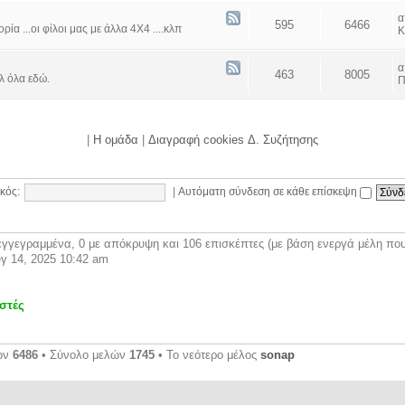
595
6466
α ...οι φίλοι μας με άλλα 4Χ4 ....κλπ
Κ
463
8005
λ όλα εδώ.
Π
|
Η ομάδα
|
Διαγραφή cookies Δ. Συζήτησης
κός:
|
Αυτόματη σύνδεση σε κάθε επίσκεψη
γγεγραμμένα, 0 με απόκρυψη και 106 επισκέπτες (με βάση ενεργά μέλη που 
γ 14, 2025 10:42 am
στές
ων
6486
• Σύνολο μελών
1745
• Το νεότερο μέλος
sonap