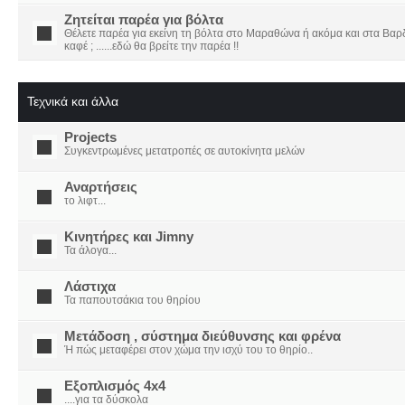
Ζητείται παρέα για βόλτα
Θέλετε παρέα για εκείνη τη βόλτα στο Μαραθώνα ή ακόμα και στα Βαρδο
καφέ ; ......εδώ θα βρείτε την παρέα !!
Τεχνικά και άλλα
Projects
Συγκεντρωμένες μετατροπές σε αυτοκίνητα μελών
Αναρτήσεις
το λιφτ...
Κινητήρες και Jimny
Τα άλογα...
Λάστιχα
Τα παπουτσάκια του θηρίου
Μετάδοση , σύστημα διεύθυνσης και φρένα
Ή πώς μεταφέρει στον χώμα την ισχύ του το θηρίο..
Εξοπλισμός 4x4
....για τα δύσκολα