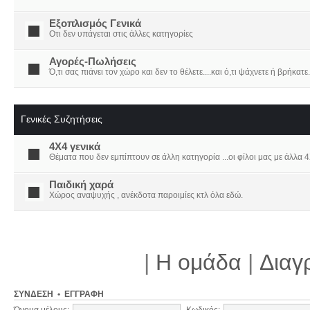
Εξοπλισμός Γενικά
Οτι δεν υπάγεται στις άλλες κατηγορίες
Αγορές-Πωλήσεις
Ό,τι σας πιάνει τον χώρο και δεν το θέλετε....και ό,τι ψάχνετε ή βρήκατε.
Γενικές Συζητήσεις
4X4 γενικά
Θέματα που δεν εμπίπτουν σε άλλη κατηγορία ...οι φίλοι μας με άλλα 4Χ
Παιδική χαρά
Χώρος αναψυχής , ανέκδοτα παροιμίες κτλ όλα εδώ.
|
Η ομάδα
|
Διαγ
ΣΎΝΔΕΣΗ
•
ΕΓΓΡΑΦΉ