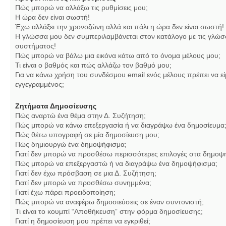
Πώς μπορώ να αλλάξω τις ρυθμίσεις μου;
Η ώρα δεν είναι σωστή!
Έχω αλλάξει την χρονοζώνη αλλά και πάλι η ώρα δεν είναι σωστή!
Η γλώσσα μου δεν συμπεριλαμβάνεται στον κατάλογο με τις γλώσ
συστήματος!
Πώς μπορώ να βάλω μια εικόνα κάτω από το όνομα μέλους μου;
Τι είναι ο βαθμός και πώς αλλάζω τον βαθμό μου;
Για να κάνω χρήση του συνδέσμου email ενός μέλους πρέπει να εί
εγγεγραμμένος;
Ζητήματα Δημοσίευσης
Πώς αναρτώ ένα θέμα στην Δ. Συζήτηση;
Πώς μπορώ να κάνω επεξεργασία ή να διαγράψω ένα δημοσίευμα
Πώς θέτω υπογραφή σε μία δημοσίευση μου;
Πώς δημιουργώ ένα δημοψήφισμα;
Γιατί δεν μπορώ να προσθέσω περισσότερες επιλογές στα δημοψ
Πώς μπορώ να επεξεργαστώ ή να διαγράψω ένα δημοψήφισμα;
Γιατί δεν έχω πρόσβαση σε μια Δ. Συζήτηση;
Γιατί δεν μπορώ να προσθέσω συνημμένα;
Γιατί έχω πάρει προειδοποίηση;
Πώς μπορώ να αναφέρω δημοσιεύσεις σε έναν συντονιστή;
Τι είναι το κουμπί “Αποθήκευση” στην φόρμα δημοσίευσης;
Γιατί η δημοσίευση μου πρέπει να εγκριθεί;