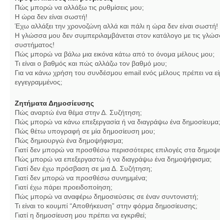
Πώς μπορώ να αλλάξω τις ρυθμίσεις μου;
Η ώρα δεν είναι σωστή!
Έχω αλλάξει την χρονοζώνη αλλά και πάλι η ώρα δεν είναι σωστή!
Η γλώσσα μου δεν συμπεριλαμβάνεται στον κατάλογο με τις γλώσ
συστήματος!
Πώς μπορώ να βάλω μια εικόνα κάτω από το όνομα μέλους μου;
Τι είναι ο βαθμός και πώς αλλάζω τον βαθμό μου;
Για να κάνω χρήση του συνδέσμου email ενός μέλους πρέπει να εί
εγγεγραμμένος;
Ζητήματα Δημοσίευσης
Πώς αναρτώ ένα θέμα στην Δ. Συζήτηση;
Πώς μπορώ να κάνω επεξεργασία ή να διαγράψω ένα δημοσίευμα
Πώς θέτω υπογραφή σε μία δημοσίευση μου;
Πώς δημιουργώ ένα δημοψήφισμα;
Γιατί δεν μπορώ να προσθέσω περισσότερες επιλογές στα δημοψ
Πώς μπορώ να επεξεργαστώ ή να διαγράψω ένα δημοψήφισμα;
Γιατί δεν έχω πρόσβαση σε μια Δ. Συζήτηση;
Γιατί δεν μπορώ να προσθέσω συνημμένα;
Γιατί έχω πάρει προειδοποίηση;
Πώς μπορώ να αναφέρω δημοσιεύσεις σε έναν συντονιστή;
Τι είναι το κουμπί “Αποθήκευση” στην φόρμα δημοσίευσης;
Γιατί η δημοσίευση μου πρέπει να εγκριθεί;