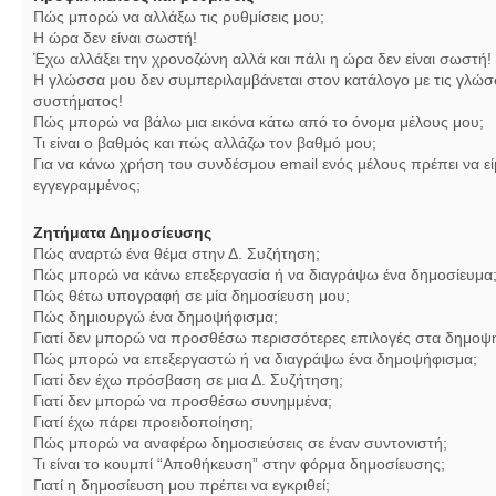
Πώς μπορώ να αλλάξω τις ρυθμίσεις μου;
Η ώρα δεν είναι σωστή!
Έχω αλλάξει την χρονοζώνη αλλά και πάλι η ώρα δεν είναι σωστή!
Η γλώσσα μου δεν συμπεριλαμβάνεται στον κατάλογο με τις γλώσ
συστήματος!
Πώς μπορώ να βάλω μια εικόνα κάτω από το όνομα μέλους μου;
Τι είναι ο βαθμός και πώς αλλάζω τον βαθμό μου;
Για να κάνω χρήση του συνδέσμου email ενός μέλους πρέπει να εί
εγγεγραμμένος;
Ζητήματα Δημοσίευσης
Πώς αναρτώ ένα θέμα στην Δ. Συζήτηση;
Πώς μπορώ να κάνω επεξεργασία ή να διαγράψω ένα δημοσίευμα
Πώς θέτω υπογραφή σε μία δημοσίευση μου;
Πώς δημιουργώ ένα δημοψήφισμα;
Γιατί δεν μπορώ να προσθέσω περισσότερες επιλογές στα δημοψ
Πώς μπορώ να επεξεργαστώ ή να διαγράψω ένα δημοψήφισμα;
Γιατί δεν έχω πρόσβαση σε μια Δ. Συζήτηση;
Γιατί δεν μπορώ να προσθέσω συνημμένα;
Γιατί έχω πάρει προειδοποίηση;
Πώς μπορώ να αναφέρω δημοσιεύσεις σε έναν συντονιστή;
Τι είναι το κουμπί “Αποθήκευση” στην φόρμα δημοσίευσης;
Γιατί η δημοσίευση μου πρέπει να εγκριθεί;