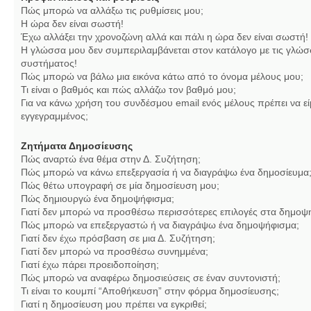
Πώς μπορώ να αλλάξω τις ρυθμίσεις μου;
Η ώρα δεν είναι σωστή!
Έχω αλλάξει την χρονοζώνη αλλά και πάλι η ώρα δεν είναι σωστή!
Η γλώσσα μου δεν συμπεριλαμβάνεται στον κατάλογο με τις γλώσ
συστήματος!
Πώς μπορώ να βάλω μια εικόνα κάτω από το όνομα μέλους μου;
Τι είναι ο βαθμός και πώς αλλάζω τον βαθμό μου;
Για να κάνω χρήση του συνδέσμου email ενός μέλους πρέπει να εί
εγγεγραμμένος;
Ζητήματα Δημοσίευσης
Πώς αναρτώ ένα θέμα στην Δ. Συζήτηση;
Πώς μπορώ να κάνω επεξεργασία ή να διαγράψω ένα δημοσίευμα
Πώς θέτω υπογραφή σε μία δημοσίευση μου;
Πώς δημιουργώ ένα δημοψήφισμα;
Γιατί δεν μπορώ να προσθέσω περισσότερες επιλογές στα δημοψ
Πώς μπορώ να επεξεργαστώ ή να διαγράψω ένα δημοψήφισμα;
Γιατί δεν έχω πρόσβαση σε μια Δ. Συζήτηση;
Γιατί δεν μπορώ να προσθέσω συνημμένα;
Γιατί έχω πάρει προειδοποίηση;
Πώς μπορώ να αναφέρω δημοσιεύσεις σε έναν συντονιστή;
Τι είναι το κουμπί “Αποθήκευση” στην φόρμα δημοσίευσης;
Γιατί η δημοσίευση μου πρέπει να εγκριθεί;