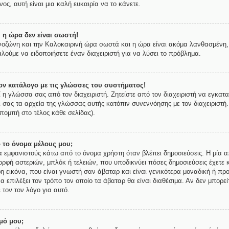
ος, αυτή είναι μια καλή ευκαιρία να το κάνετε.
 η ώρα δεν είναι σωστή!
ρονοζώνη και την Καλοκαιρινή ώρα σωστά και η ώρα είναι ακόμα λανθασμένη, 
λούμε να ειδοποιήσετε έναν διαχειριστή για να λύσει το πρόβλημα.
ν κατάλογο με τις γλώσσες του συστήματος!
ί η γλώσσα σας από τον διαχειριστή. Ζητείστε από τον διαχειριστή να εγκατ
ι σας τα αρχεία της γλώσσας αυτής κατόπιν συνεννόησης με τον διαχειριστή
πομπή στο τέλος κάθε σελίδας).
 το όνομα μέλους μου;
εμφανιστούς κάτω από το όνομα χρήστη όταν βλέπει δημοσιεύσεις. Η μία απ
μορφή αστεριών, μπλόκ ή τελειών, που υποδικνύει πόσες δημοσιεύσεις έχετε 
 εικόνα, που είναι γνωστή σαν άβαταρ και είναι γενικότερα μοναδική ή προ
να επιλέξει τον τρόπο τον οποίο τα άβαταρ θα είναι διαθέσιμα. Αν δεν μπορε
 τον τον λόγο για αυτό.
μό μου;