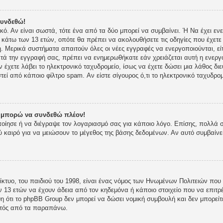
συνδεθώ!
ικό. Αν είναι σωστά, τότε ένα από τα δύο μπορεί να συμβαίνει. Ή Να έχει 
ι κάτω των 13 ετών, οπότε θα πρέπει να ακολουθήσετε τις οδηγίες που έχετε 
 Μερικά συστήματα απαιτούν όλες οι νέες εγγραφές να ενεργοποιούνται, είτ
τά την εγγραφή σας, πρέπει να ενημερωθήκατε εάν χρειάζεται αυτή η ενεργο
ν έχετε λάβει το ηλεκτρονικό ταχυδρομείο, ίσως να έχετε δώσει μια λάθος δι
στεί από κάποιο φίλτρο spam. Αν είστε σίγουρος ό,τι το ηλεκτρονικό ταχυδρ
ν μπορώ να συνδεθώ πλέον!
οποίησε ή να διέγραψε τον λογαριασμό σας για κάποιο λόγο. Επίσης, πολλά
 καιρό για να μειώσουν το μέγεθος της βάσης δεδομένων. Αν αυτό συμβαίνε
κτυο, του παιδιού του 1998, είναι ένας νόμος των Ηνωμένων Πολιτειών που 
 13 ετών να έχουν άδεια από τον κηδεμόνα ή κάποιο στοιχείο που να επι
 ότι το phpBB Group δεν μπορεί να δώσει νομική συμβουλή και δεν μπορείτε
κτός από τα παραπάνω.