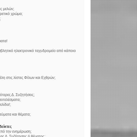
ς μελών;
ορετικό χρώμα;
;
ατα!
βλητικό ηλεκτρονικό ταχυδρομείο από κάποιο
η στις λίστες Φίλων και Εχθρών;
τερες Δ. Συζητήσεις;
ποτελέσματα;
ελίδα!;
ύματα και θέματα;
δείκτες
 από την ενημέρωση;
ς Δ. Συζήτησης ή θέματος;