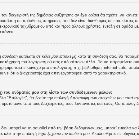
 τον διαχειριστή της δημόσιας συζήτησης αν έχει ορίσει ότι πρέπει να κάνε
ρόσβαση σε πρόσθετες υπηρεσίες που δεν είναι διαθέσιμες σε επισκέπτες ό
κτρονικού ταχυδρομείου από και προς άλλους χρήστες, ένταξη σε ομάδα μελ
 κάνετε.
 η σύνδεση αυτόματα σε κάθε μου επίσκεψη
κατά τη σύνδεσή σας, θα παραμέ
 κατάχρηση του λογαριασμού σας από κάποιον άλλο. Για να παραμείνετε συν
ρησιμοποιείτε κοινόχρηστο υπολογιστή, π.χ. βιβλιοθήκη, internet cafe, υπο
μαίνει ότι ο Διαχειριστής έχει απενεργοποιήσει αυτό το χαρακτηριστικό.
) του ονόματός μου στη λίστα των συνδεδεμένων μελών;
έλα "Επιλογές", θα βρείτε την επιλογή
Απόκρυψη των στοιχείων μου κατά την
ι ορατό μόνο από τους Διαχειριστές, τους Συντονιστές και εσάς. Θα υπολογίζ
εν μπορεί να ανασυρθεί από την βάση δεδομένων μας, μπορεί εύκολα να δοθε
τε κλικ στην επιλογή
Έχω ξεχάσει τον κωδικό μου
. Ακολουθήστε τις οδηγίες 