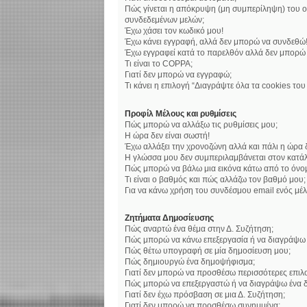
Πώς γίνεται η απόκρυψη (μη συμπερίληψη) του ο
συνδεδεμένων μελών;
Έχω χάσει τον κωδικό μου!
Έχω κάνει εγγραφή, αλλά δεν μπορώ να συνδεθώ
Έχω εγγραφεί κατά το παρελθόν αλλά δεν μπορώ
Τι είναι το COPPA;
Γιατί δεν μπορώ να εγγραφώ;
Τι κάνει η επιλογή “Διαγράψτε όλα τα cookies το
Προφίλ Μέλους και ρυθμίσεις
Πώς μπορώ να αλλάξω τις ρυθμίσεις μου;
Η ώρα δεν είναι σωστή!
Έχω αλλάξει την χρονοζώνη αλλά και πάλι η ώρα δ
Η γλώσσα μου δεν συμπεριλαμβάνεται στον κατάλ
Πώς μπορώ να βάλω μια εικόνα κάτω από το όνο
Τι είναι ο βαθμός και πώς αλλάζω τον βαθμό μου;
Για να κάνω χρήση του συνδέσμου email ενός μέλ
Ζητήματα Δημοσίευσης
Πώς αναρτώ ένα θέμα στην Δ. Συζήτηση;
Πώς μπορώ να κάνω επεξεργασία ή να διαγράψω 
Πώς θέτω υπογραφή σε μία δημοσίευση μου;
Πώς δημιουργώ ένα δημοψήφισμα;
Γιατί δεν μπορώ να προσθέσω περισσότερες επι
Πώς μπορώ να επεξεργαστώ ή να διαγράψω ένα 
Γιατί δεν έχω πρόσβαση σε μια Δ. Συζήτηση;
Γιατί δεν μπορώ να προσθέσω συνημμένα;