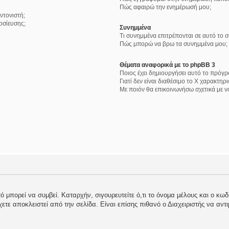
Πώς αφαιρώ την ενημέρωσή μου;
ντονιστή;
οσίευσης;
Συνημμένα
Τι συνημμένα επιτρέπονται σε αυτό το 
Πώς μπορώ να βρω τα συνημμένα μου;
Θέματα αναφορικά με το phpBB 3
Ποιος έχει δημιουργήσει αυτό το πρόγρ
Γιατί δεν είναι διαθέσιμο το Χ χαρακτηρι
Με ποιόν θα επικοινωνήσω σχετικά με 
 μπορεί να συμβεί. Καταρχήν, σιγουρευτείτε ό,τι το όνομα μέλους και ο κωδι
 έχετε αποκλειστεί από την σελίδα. Είναι επίσης πιθανό ο Διαχειριστής να αντ