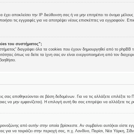
να έχει αποκλείσει την IP διεύθυνση σας ή να μην επιτρέπει το όνομα μέλο
ποιήσει τις εγγραφές για να αποτρέψει νέους επισκέπτες να εγγραφούν. Επικ
okies του συστήματος”;
στήματος” διαγράφει όλα τα cookies που έχουν δημιουργηθεί από το phpBB τα
τότητες όπως να δείτε τα ίχνη σας αν είναι ενεργοποιημένη από τον διαχει
βοηθήσει.
εις σας αποθηκεύονται σε βάση δεδομένων. Για να τις αλλάξετε επιλέξτε το
ες να μην εμφανίζεται). Η επιλογή αυτή θα σας επιτρέψει να αλλάξετε τις ρ
χρονοζώνης από αυτήν στην οποία βρίσκεστε. Αν συμβαίνει αυτό(και είστε εγ
ς για να ταιριάζει στην περιοχή σας, π.χ. Λονδίνο, Παρίσι, Νέα Υόρκη, Σίδν