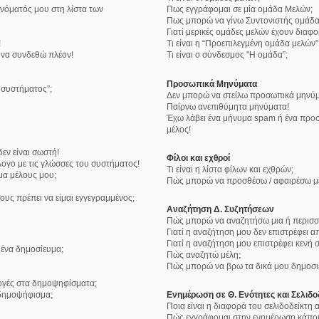
νόματός μου στη λίστα των
Πως εγγράφομαι σε μία ομάδα Μελών;
Πως μπορώ να γίνω Συντονιστής ομάδα
Γιατί μερικές ομάδες μελών έχουν διαφ
!
Τι είναι η “Προεπιλεγμένη ομάδα μελών”
 να συνδεθώ πλέον!
Τι είναι ο σύνδεσμος "Η ομάδα”;
Προσωπικά Μηνύματα
υ συστήματος”;
Δεν μπορώ να στείλω προσωπικά μηνύμ
Παίρνω ανεπιθύμητα μηνύματα!
Έχω λάβει ένα μήνυμα spam ή ένα προσ
μέλος!
εν είναι σωστή!
Φίλοι και εχθροί
ογο με τις γλώσσες του συστήματος!
Τι είναι η λίστα φίλων και εχθρών;
μα μέλους μου;
Πώς μπορώ να προσθέσω / αφαιρέσω μέλ
ους πρέπει να είμαι εγγεγραμμένος;
Αναζήτηση Δ. Συζητήσεων
Πώς μπορώ να αναζητήσω μια ή περισσό
Γιατί η αναζήτηση μου δεν επιστρέφει α
Γιατί η αναζήτηση μου επιστρέφει κενή σ
ένα δημοσίευμα;
Πώς αναζητώ μέλη;
Πώς μπορώ να βρω τα δικά μου δημοσιε
λογές στα δημοψηφίσματα;
δημοψήφισμα;
Ενημέρωση σε Θ. Ενότητες και Σελιδο
Ποια είναι η διαφορά του σελιδοδείκτη
Πώς εγγράφομαι στην ενημέρωση κάποια