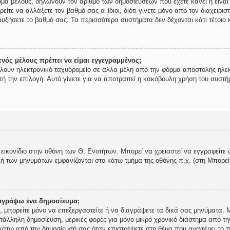
ομα μέλους, δηλώνουν τον αριθμό των δημοσιεύσεων που έχετε κάνει ή είναι
ορείτε να αλλάξετε τον βαθμό σας οι ίδιοι, διότι γίνετε μόνο από τον διαχει
υξήσετε το βαθμό σας. Τα περισσότερα συστήματα δεν δέχονται κάτι τέτοιο κ
νός μέλους πρέπει να είμαι εγγεγραμμένος;
ίλουν ηλεκτρονικό ταχυδρομείο σε άλλα μέλη από την φόρμα αποστολής ηλεκ
αυτή την επιλογή. Αυτό γίνετε για να αποτραπεί η κακόβουλη χρήση του συστ
 εικονίδιο στην οθόνη των Θ. Ενοτήτων. Μπορεί να χρειαστεί να εγγραφείτε 
ολή των μηνυμάτων εμφανίζονται στο κάτω τμήμα της οθόνης π.χ. (στη Μπορε
αγράψω ένα δημοσίευμα;
ής, μπορείτε μόνο να επεξεργαστείτε ή να διαγράψετε τα δικά σας μηνύματα.
τάλληλη δημοσίευση, μερικές φορές για μόνο μικρό χρονικό διάστημα από τη
 κάτω από την δημοσίευσή σας όταν επιστρέψετε στο θέμα που αναφέρει το π