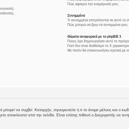
Πώς αφαιρώ την ενημέρωσή μου;
ντονιστή;
οσίευσης;
Συνημμένα
Τι συνημμένα επιτρέπονται σε αυτό το 
Πώς μπορώ να βρω τα συνημμένα μου;
Θέματα αναφορικά με το phpBB 3
Ποιος έχει δημιουργήσει αυτό το πρόγρ
Γιατί δεν είναι διαθέσιμο το Χ χαρακτηρι
Με ποιόν θα επικοινωνήσω σχετικά με 
 μπορεί να συμβεί. Καταρχήν, σιγουρευτείτε ό,τι το όνομα μέλους και ο κωδι
 έχετε αποκλειστεί από την σελίδα. Είναι επίσης πιθανό ο Διαχειριστής να αντ