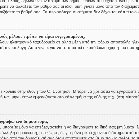
ομα μέλους, δηλώνουν τον αριθμό των δημοσιεύσεων που έχετε κάνει ή είναι
ορείτε να αλλάξετε τον βαθμό σας οι ίδιοι, διότι γίνετε μόνο από τον διαχει
υξήσετε το βαθμό σας. Τα περισσότερα συστήματα δεν δέχονται κάτι τέτοιο κ
νός μέλους πρέπει να είμαι εγγεγραμμένος;
ίλουν ηλεκτρονικό ταχυδρομείο σε άλλα μέλη από την φόρμα αποστολής ηλεκ
αυτή την επιλογή. Αυτό γίνετε για να αποτραπεί η κακόβουλη χρήση του συστ
 εικονίδιο στην οθόνη των Θ. Ενοτήτων. Μπορεί να χρειαστεί να εγγραφείτε 
ολή των μηνυμάτων εμφανίζονται στο κάτω τμήμα της οθόνης π.χ. (στη Μπορε
αγράψω ένα δημοσίευμα;
ής, μπορείτε μόνο να επεξεργαστείτε ή να διαγράψετε τα δικά σας μηνύματα.
τάλληλη δημοσίευση, μερικές φορές για μόνο μικρό χρονικό διάστημα από τη
 κάτω από την δημοσίευσή σας όταν επιστρέψετε στο θέμα που αναφέρει το π