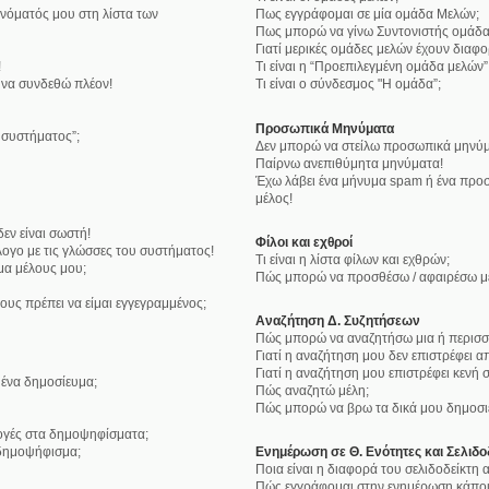
νόματός μου στη λίστα των
Πως εγγράφομαι σε μία ομάδα Μελών;
Πως μπορώ να γίνω Συντονιστής ομάδα
Γιατί μερικές ομάδες μελών έχουν διαφ
!
Τι είναι η “Προεπιλεγμένη ομάδα μελών”
 να συνδεθώ πλέον!
Τι είναι ο σύνδεσμος "Η ομάδα”;
Προσωπικά Μηνύματα
υ συστήματος”;
Δεν μπορώ να στείλω προσωπικά μηνύμ
Παίρνω ανεπιθύμητα μηνύματα!
Έχω λάβει ένα μήνυμα spam ή ένα προσ
μέλος!
εν είναι σωστή!
Φίλοι και εχθροί
ογο με τις γλώσσες του συστήματος!
Τι είναι η λίστα φίλων και εχθρών;
μα μέλους μου;
Πώς μπορώ να προσθέσω / αφαιρέσω μέλ
ους πρέπει να είμαι εγγεγραμμένος;
Αναζήτηση Δ. Συζητήσεων
Πώς μπορώ να αναζητήσω μια ή περισσό
Γιατί η αναζήτηση μου δεν επιστρέφει α
Γιατί η αναζήτηση μου επιστρέφει κενή σ
ένα δημοσίευμα;
Πώς αναζητώ μέλη;
Πώς μπορώ να βρω τα δικά μου δημοσιε
λογές στα δημοψηφίσματα;
δημοψήφισμα;
Ενημέρωση σε Θ. Ενότητες και Σελιδο
Ποια είναι η διαφορά του σελιδοδείκτη
Πώς εγγράφομαι στην ενημέρωση κάποια