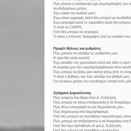
Πώς γίνεται η απόκρυψη (μη συμπερίληψη) του ο
συνδεδεμένων μελών;
Έχω χάσει τον κωδικό μου!
Έχω κάνει εγγραφή, αλλά δεν μπορώ να συνδεθώ
Έχω εγγραφεί κατά το παρελθόν αλλά δεν μπορώ
Τι είναι το COPPA;
Γιατί δεν μπορώ να εγγραφώ;
Τι κάνει η επιλογή “Διαγράψτε όλα τα cookies το
Προφίλ Μέλους και ρυθμίσεις
Πώς μπορώ να αλλάξω τις ρυθμίσεις μου;
Η ώρα δεν είναι σωστή!
Έχω αλλάξει την χρονοζώνη αλλά και πάλι η ώρα δ
Η γλώσσα μου δεν συμπεριλαμβάνεται στον κατάλ
Πώς μπορώ να βάλω μια εικόνα κάτω από το όνο
Τι είναι ο βαθμός και πώς αλλάζω τον βαθμό μου;
Για να κάνω χρήση του συνδέσμου email ενός μέλ
Ζητήματα Δημοσίευσης
Πώς αναρτώ ένα θέμα στην Δ. Συζήτηση;
Πώς μπορώ να κάνω επεξεργασία ή να διαγράψω 
Πώς θέτω υπογραφή σε μία δημοσίευση μου;
Πώς δημιουργώ ένα δημοψήφισμα;
Γιατί δεν μπορώ να προσθέσω περισσότερες επι
Πώς μπορώ να επεξεργαστώ ή να διαγράψω ένα 
Γιατί δεν έχω πρόσβαση σε μια Δ. Συζήτηση;
Γιατί δεν μπορώ να προσθέσω συνημμένα;