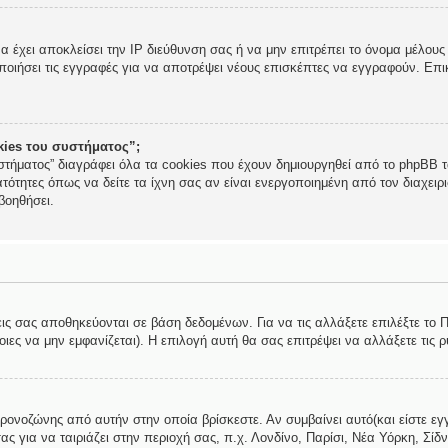
να έχει αποκλείσει την IP διεύθυνση σας ή να μην επιτρέπει το όνομα μέλο
ποιήσει τις εγγραφές για να αποτρέψει νέους επισκέπτες να εγγραφούν. Επικ
okies του συστήματος”;
στήματος” διαγράφει όλα τα cookies που έχουν δημιουργηθεί από το phpBB τα
τότητες όπως να δείτε τα ίχνη σας αν είναι ενεργοποιημένη από τον διαχει
βοηθήσει.
εις σας αποθηκεύονται σε βάση δεδομένων. Για να τις αλλάξετε επιλέξτε το
ες να μην εμφανίζεται). Η επιλογή αυτή θα σας επιτρέψει να αλλάξετε τις ρ
χρονοζώνης από αυτήν στην οποία βρίσκεστε. Αν συμβαίνει αυτό(και είστε εγ
ς για να ταιριάζει στην περιοχή σας, π.χ. Λονδίνο, Παρίσι, Νέα Υόρκη, Σίδν