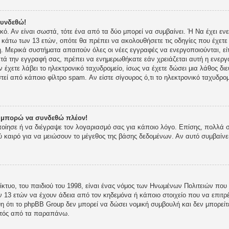
συνδεθώ!
ικό. Αν είναι σωστά, τότε ένα από τα δύο μπορεί να συμβαίνει. Ή Να έχει 
ι κάτω των 13 ετών, οπότε θα πρέπει να ακολουθήσετε τις οδηγίες που έχετε 
 Μερικά συστήματα απαιτούν όλες οι νέες εγγραφές να ενεργοποιούνται, είτ
τά την εγγραφή σας, πρέπει να ενημερωθήκατε εάν χρειάζεται αυτή η ενεργο
ν έχετε λάβει το ηλεκτρονικό ταχυδρομείο, ίσως να έχετε δώσει μια λάθος δι
στεί από κάποιο φίλτρο spam. Αν είστε σίγουρος ό,τι το ηλεκτρονικό ταχυδρ
ν μπορώ να συνδεθώ πλέον!
οποίησε ή να διέγραψε τον λογαριασμό σας για κάποιο λόγο. Επίσης, πολλά
 καιρό για να μειώσουν το μέγεθος της βάσης δεδομένων. Αν αυτό συμβαίνε
κτυο, του παιδιού του 1998, είναι ένας νόμος των Ηνωμένων Πολιτειών που 
 13 ετών να έχουν άδεια από τον κηδεμόνα ή κάποιο στοιχείο που να επι
 ότι το phpBB Group δεν μπορεί να δώσει νομική συμβουλή και δεν μπορείτε
κτός από τα παραπάνω.