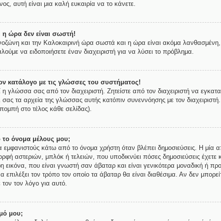
ος, αυτή είναι μια καλή ευκαιρία να το κάνετε.
 η ώρα δεν είναι σωστή!
ρονοζώνη και την Καλοκαιρινή ώρα σωστά και η ώρα είναι ακόμα λανθασμένη, 
λούμε να ειδοποιήσετε έναν διαχειριστή για να λύσει το πρόβλημα.
ν κατάλογο με τις γλώσσες του συστήματος!
ί η γλώσσα σας από τον διαχειριστή. Ζητείστε από τον διαχειριστή να εγκατ
ι σας τα αρχεία της γλώσσας αυτής κατόπιν συνεννόησης με τον διαχειριστή
πομπή στο τέλος κάθε σελίδας).
 το όνομα μέλους μου;
εμφανιστούς κάτω από το όνομα χρήστη όταν βλέπει δημοσιεύσεις. Η μία απ
μορφή αστεριών, μπλόκ ή τελειών, που υποδικνύει πόσες δημοσιεύσεις έχετε 
 εικόνα, που είναι γνωστή σαν άβαταρ και είναι γενικότερα μοναδική ή προ
να επιλέξει τον τρόπο τον οποίο τα άβαταρ θα είναι διαθέσιμα. Αν δεν μπορε
 τον τον λόγο για αυτό.
μό μου;