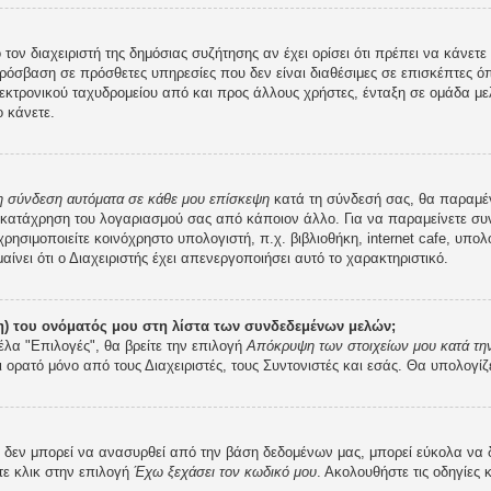
 τον διαχειριστή της δημόσιας συζήτησης αν έχει ορίσει ότι πρέπει να κάνε
ρόσβαση σε πρόσθετες υπηρεσίες που δεν είναι διαθέσιμες σε επισκέπτες ό
κτρονικού ταχυδρομείου από και προς άλλους χρήστες, ένταξη σε ομάδα μελ
 κάνετε.
 η σύνδεση αυτόματα σε κάθε μου επίσκεψη
κατά τη σύνδεσή σας, θα παραμέ
 κατάχρηση του λογαριασμού σας από κάποιον άλλο. Για να παραμείνετε συν
ρησιμοποιείτε κοινόχρηστο υπολογιστή, π.χ. βιβλιοθήκη, internet cafe, υπο
μαίνει ότι ο Διαχειριστής έχει απενεργοποιήσει αυτό το χαρακτηριστικό.
) του ονόματός μου στη λίστα των συνδεδεμένων μελών;
έλα "Επιλογές", θα βρείτε την επιλογή
Απόκρυψη των στοιχείων μου κατά την
ι ορατό μόνο από τους Διαχειριστές, τους Συντονιστές και εσάς. Θα υπολογίζ
εν μπορεί να ανασυρθεί από την βάση δεδομένων μας, μπορεί εύκολα να δοθε
τε κλικ στην επιλογή
Έχω ξεχάσει τον κωδικό μου
. Ακολουθήστε τις οδηγίες 