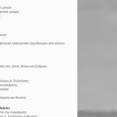
ς μελών;
ορετικό χρώμα;
;
ατα!
βλητικό ηλεκτρονικό ταχυδρομείο από κάποιο
η στις λίστες Φίλων και Εχθρών;
τερες Δ. Συζητήσεις;
ποτελέσματα;
ελίδα!;
ύματα και θέματα;
δείκτες
 από την ενημέρωση;
ς Δ. Συζήτησης ή θέματος;