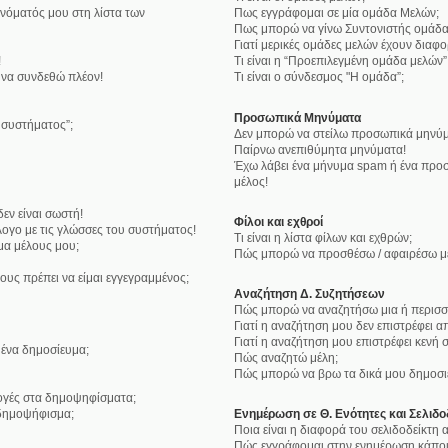
νόματός μου στη λίστα των
Πως εγγράφομαι σε μία ομάδα Μελών;
Πως μπορώ να γίνω Συντονιστής ομάδα
Γιατί μερικές ομάδες μελών έχουν διαφ
!
Τι είναι η “Προεπιλεγμένη ομάδα μελών”
 να συνδεθώ πλέον!
Τι είναι ο σύνδεσμος "Η ομάδα”;
Προσωπικά Μηνύματα
υ συστήματος”;
Δεν μπορώ να στείλω προσωπικά μηνύμ
Παίρνω ανεπιθύμητα μηνύματα!
Έχω λάβει ένα μήνυμα spam ή ένα προσ
μέλος!
εν είναι σωστή!
Φίλοι και εχθροί
ογο με τις γλώσσες του συστήματος!
Τι είναι η λίστα φίλων και εχθρών;
μα μέλους μου;
Πώς μπορώ να προσθέσω / αφαιρέσω μέλ
ους πρέπει να είμαι εγγεγραμμένος;
Αναζήτηση Δ. Συζητήσεων
Πώς μπορώ να αναζητήσω μια ή περισσό
Γιατί η αναζήτηση μου δεν επιστρέφει α
Γιατί η αναζήτηση μου επιστρέφει κενή σ
ένα δημοσίευμα;
Πώς αναζητώ μέλη;
Πώς μπορώ να βρω τα δικά μου δημοσιε
λογές στα δημοψηφίσματα;
δημοψήφισμα;
Ενημέρωση σε Θ. Ενότητες και Σελιδο
Ποια είναι η διαφορά του σελιδοδείκτη
Πώς εγγράφομαι στην ενημέρωση κάποια