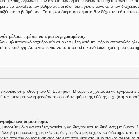
ομα μέλους, δηλώνουν τον αριθμό των δημοσιεύσεων που έχετε κάνει ή είναι
ορείτε να αλλάξετε τον βαθμό σας οι ίδιοι, διότι γίνετε μόνο από τον διαχει
υξήσετε το βαθμό σας. Τα περισσότερα συστήματα δεν δέχονται κάτι τέτοιο κ
νός μέλους πρέπει να είμαι εγγεγραμμένος;
ίλουν ηλεκτρονικό ταχυδρομείο σε άλλα μέλη από την φόρμα αποστολής ηλεκ
αυτή την επιλογή. Αυτό γίνετε για να αποτραπεί η κακόβουλη χρήση του συστ
 εικονίδιο στην οθόνη των Θ. Ενοτήτων. Μπορεί να χρειαστεί να εγγραφείτε 
ολή των μηνυμάτων εμφανίζονται στο κάτω τμήμα της οθόνης π.χ. (στη Μπορε
αγράψω ένα δημοσίευμα;
ής, μπορείτε μόνο να επεξεργαστείτε ή να διαγράψετε τα δικά σας μηνύματα.
τάλληλη δημοσίευση, μερικές φορές για μόνο μικρό χρονικό διάστημα από τη
 κάτω από την δημοσίευσή σας όταν επιστρέψετε στο θέμα που αναφέρει το π