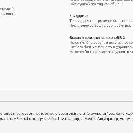
Πώς αφαιρώ την ενημέρωσή μου;
ντονιστή;
οσίευσης;
Συνημμένα
Τι συνημμένα επιτρέπονται σε αυτό το 
Πώς μπορώ να βρω τα συνημμένα μου;
Θέματα αναφορικά με το phpBB 3
Ποιος έχει δημιουργήσει αυτό το πρόγρ
Γιατί δεν είναι διαθέσιμο το Χ χαρακτηρι
Με ποιόν θα επικοινωνήσω σχετικά με 
 μπορεί να συμβεί. Καταρχήν, σιγουρευτείτε ό,τι το όνομα μέλους και ο κωδι
 έχετε αποκλειστεί από την σελίδα. Είναι επίσης πιθανό ο Διαχειριστής να αντ