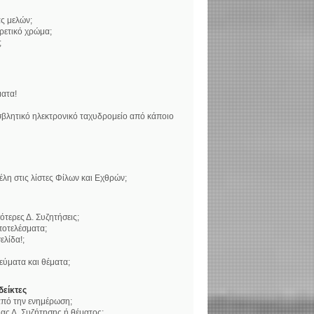
ς μελών;
ορετικό χρώμα;
;
ατα!
βλητικό ηλεκτρονικό ταχυδρομείο από κάποιο
η στις λίστες Φίλων και Εχθρών;
τερες Δ. Συζητήσεις;
ποτελέσματα;
ελίδα!;
ύματα και θέματα;
δείκτες
 από την ενημέρωση;
ς Δ. Συζήτησης ή θέματος;