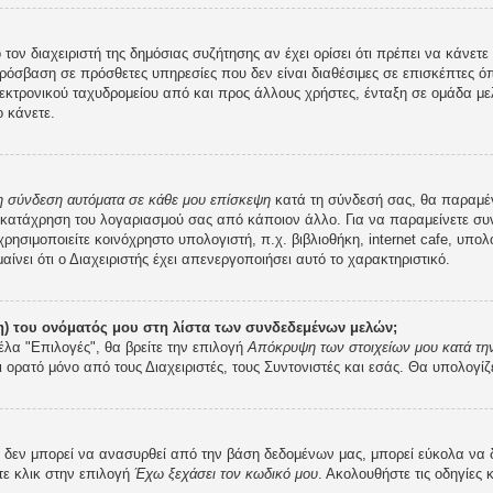
 τον διαχειριστή της δημόσιας συζήτησης αν έχει ορίσει ότι πρέπει να κάνε
ρόσβαση σε πρόσθετες υπηρεσίες που δεν είναι διαθέσιμες σε επισκέπτες ό
κτρονικού ταχυδρομείου από και προς άλλους χρήστες, ένταξη σε ομάδα μελ
 κάνετε.
 η σύνδεση αυτόματα σε κάθε μου επίσκεψη
κατά τη σύνδεσή σας, θα παραμέ
 κατάχρηση του λογαριασμού σας από κάποιον άλλο. Για να παραμείνετε συν
ρησιμοποιείτε κοινόχρηστο υπολογιστή, π.χ. βιβλιοθήκη, internet cafe, υπο
μαίνει ότι ο Διαχειριστής έχει απενεργοποιήσει αυτό το χαρακτηριστικό.
) του ονόματός μου στη λίστα των συνδεδεμένων μελών;
έλα "Επιλογές", θα βρείτε την επιλογή
Απόκρυψη των στοιχείων μου κατά την
ι ορατό μόνο από τους Διαχειριστές, τους Συντονιστές και εσάς. Θα υπολογίζ
εν μπορεί να ανασυρθεί από την βάση δεδομένων μας, μπορεί εύκολα να δοθε
τε κλικ στην επιλογή
Έχω ξεχάσει τον κωδικό μου
. Ακολουθήστε τις οδηγίες 