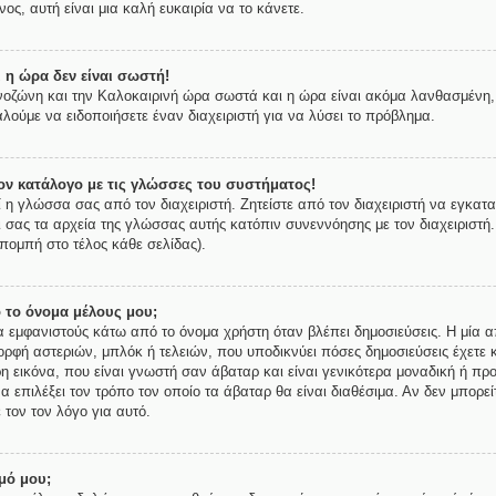
ος, αυτή είναι μια καλή ευκαιρία να το κάνετε.
 η ώρα δεν είναι σωστή!
ρονοζώνη και την Καλοκαιρινή ώρα σωστά και η ώρα είναι ακόμα λανθασμένη, 
λούμε να ειδοποιήσετε έναν διαχειριστή για να λύσει το πρόβλημα.
ν κατάλογο με τις γλώσσες του συστήματος!
ί η γλώσσα σας από τον διαχειριστή. Ζητείστε από τον διαχειριστή να εγκατ
ι σας τα αρχεία της γλώσσας αυτής κατόπιν συνεννόησης με τον διαχειριστή
πομπή στο τέλος κάθε σελίδας).
 το όνομα μέλους μου;
εμφανιστούς κάτω από το όνομα χρήστη όταν βλέπει δημοσιεύσεις. Η μία απ
μορφή αστεριών, μπλόκ ή τελειών, που υποδικνύει πόσες δημοσιεύσεις έχετε 
 εικόνα, που είναι γνωστή σαν άβαταρ και είναι γενικότερα μοναδική ή προ
να επιλέξει τον τρόπο τον οποίο τα άβαταρ θα είναι διαθέσιμα. Αν δεν μπορε
 τον τον λόγο για αυτό.
μό μου;