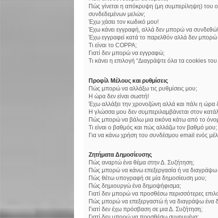
Πώς γίνεται η απόκρυψη (μη συμπερίληψη) του ο
συνδεδεμένων μελών;
Έχω χάσει τον κωδικό μου!
Έχω κάνει εγγραφή, αλλά δεν μπορώ να συνδεθώ
Έχω εγγραφεί κατά το παρελθόν αλλά δεν μπορώ
Τι είναι το COPPA;
Γιατί δεν μπορώ να εγγραφώ;
Τι κάνει η επιλογή “Διαγράψτε όλα τα cookies το
Προφίλ Μέλους και ρυθμίσεις
Πώς μπορώ να αλλάξω τις ρυθμίσεις μου;
Η ώρα δεν είναι σωστή!
Έχω αλλάξει την χρονοζώνη αλλά και πάλι η ώρα δ
Η γλώσσα μου δεν συμπεριλαμβάνεται στον κατάλ
Πώς μπορώ να βάλω μια εικόνα κάτω από το όνο
Τι είναι ο βαθμός και πώς αλλάζω τον βαθμό μου;
Για να κάνω χρήση του συνδέσμου email ενός μέλ
Ζητήματα Δημοσίευσης
Πώς αναρτώ ένα θέμα στην Δ. Συζήτηση;
Πώς μπορώ να κάνω επεξεργασία ή να διαγράψω 
Πώς θέτω υπογραφή σε μία δημοσίευση μου;
Πώς δημιουργώ ένα δημοψήφισμα;
Γιατί δεν μπορώ να προσθέσω περισσότερες επι
Πώς μπορώ να επεξεργαστώ ή να διαγράψω ένα 
Γιατί δεν έχω πρόσβαση σε μια Δ. Συζήτηση;
Γιατί δεν μπορώ να προσθέσω συνημμένα;