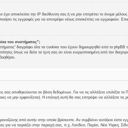
να έχει αποκλείσει την IP διεύθυνση σας ή να μην επιτρέπει το όνομα μέλο
ποιήσει τις εγγραφές για να αποτρέψει νέους επισκέπτες να εγγραφούν. Επικ
okies του συστήματος”;
στήματος” διαγράφει όλα τα cookies που έχουν δημιουργηθεί από το phpBB τα
τότητες όπως να δείτε τα ίχνη σας αν είναι ενεργοποιημένη από τον διαχει
βοηθήσει.
εις σας αποθηκεύονται σε βάση δεδομένων. Για να τις αλλάξετε επιλέξτε το
ες να μην εμφανίζεται). Η επιλογή αυτή θα σας επιτρέψει να αλλάξετε τις ρ
χρονοζώνης από αυτήν στην οποία βρίσκεστε. Αν συμβαίνει αυτό(και είστε εγ
ς για να ταιριάζει στην περιοχή σας, π.χ. Λονδίνο, Παρίσι, Νέα Υόρκη, Σίδν