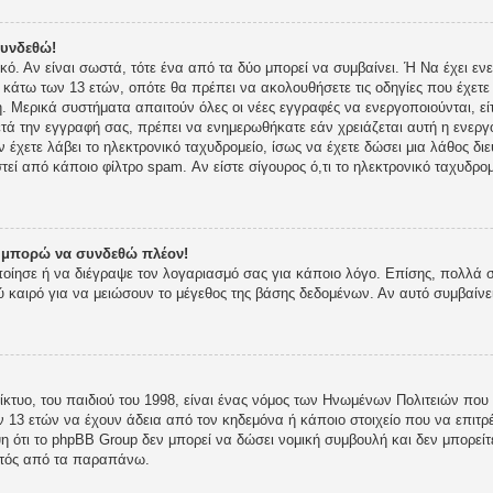
συνδεθώ!
ικό. Αν είναι σωστά, τότε ένα από τα δύο μπορεί να συμβαίνει. Ή Να έχει 
ι κάτω των 13 ετών, οπότε θα πρέπει να ακολουθήσετε τις οδηγίες που έχετε 
 Μερικά συστήματα απαιτούν όλες οι νέες εγγραφές να ενεργοποιούνται, είτ
τά την εγγραφή σας, πρέπει να ενημερωθήκατε εάν χρειάζεται αυτή η ενεργο
ν έχετε λάβει το ηλεκτρονικό ταχυδρομείο, ίσως να έχετε δώσει μια λάθος δι
στεί από κάποιο φίλτρο spam. Αν είστε σίγουρος ό,τι το ηλεκτρονικό ταχυδρ
ν μπορώ να συνδεθώ πλέον!
οποίησε ή να διέγραψε τον λογαριασμό σας για κάποιο λόγο. Επίσης, πολλά
 καιρό για να μειώσουν το μέγεθος της βάσης δεδομένων. Αν αυτό συμβαίνε
κτυο, του παιδιού του 1998, είναι ένας νόμος των Ηνωμένων Πολιτειών που 
 13 ετών να έχουν άδεια από τον κηδεμόνα ή κάποιο στοιχείο που να επι
 ότι το phpBB Group δεν μπορεί να δώσει νομική συμβουλή και δεν μπορείτε
κτός από τα παραπάνω.