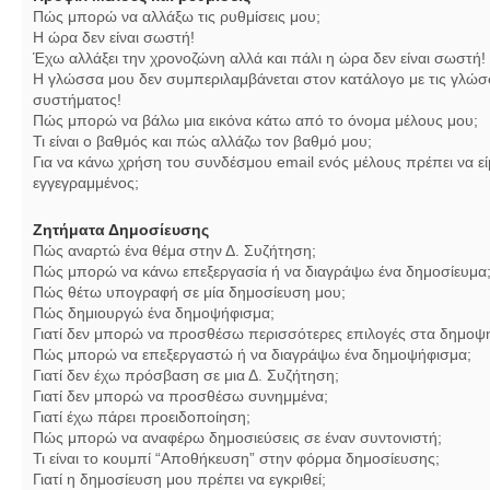
Πώς μπορώ να αλλάξω τις ρυθμίσεις μου;
Η ώρα δεν είναι σωστή!
Έχω αλλάξει την χρονοζώνη αλλά και πάλι η ώρα δεν είναι σωστή!
Η γλώσσα μου δεν συμπεριλαμβάνεται στον κατάλογο με τις γλώσ
συστήματος!
Πώς μπορώ να βάλω μια εικόνα κάτω από το όνομα μέλους μου;
Τι είναι ο βαθμός και πώς αλλάζω τον βαθμό μου;
Για να κάνω χρήση του συνδέσμου email ενός μέλους πρέπει να εί
εγγεγραμμένος;
Ζητήματα Δημοσίευσης
Πώς αναρτώ ένα θέμα στην Δ. Συζήτηση;
Πώς μπορώ να κάνω επεξεργασία ή να διαγράψω ένα δημοσίευμα
Πώς θέτω υπογραφή σε μία δημοσίευση μου;
Πώς δημιουργώ ένα δημοψήφισμα;
Γιατί δεν μπορώ να προσθέσω περισσότερες επιλογές στα δημοψ
Πώς μπορώ να επεξεργαστώ ή να διαγράψω ένα δημοψήφισμα;
Γιατί δεν έχω πρόσβαση σε μια Δ. Συζήτηση;
Γιατί δεν μπορώ να προσθέσω συνημμένα;
Γιατί έχω πάρει προειδοποίηση;
Πώς μπορώ να αναφέρω δημοσιεύσεις σε έναν συντονιστή;
Τι είναι το κουμπί “Αποθήκευση” στην φόρμα δημοσίευσης;
Γιατί η δημοσίευση μου πρέπει να εγκριθεί;