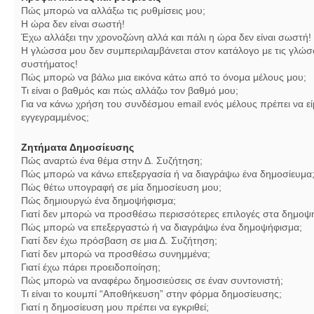
Πώς μπορώ να αλλάξω τις ρυθμίσεις μου;
Η ώρα δεν είναι σωστή!
Έχω αλλάξει την χρονοζώνη αλλά και πάλι η ώρα δεν είναι σωστή!
Η γλώσσα μου δεν συμπεριλαμβάνεται στον κατάλογο με τις γλώσ
συστήματος!
Πώς μπορώ να βάλω μια εικόνα κάτω από το όνομα μέλους μου;
Τι είναι ο βαθμός και πώς αλλάζω τον βαθμό μου;
Για να κάνω χρήση του συνδέσμου email ενός μέλους πρέπει να εί
εγγεγραμμένος;
Ζητήματα Δημοσίευσης
Πώς αναρτώ ένα θέμα στην Δ. Συζήτηση;
Πώς μπορώ να κάνω επεξεργασία ή να διαγράψω ένα δημοσίευμα
Πώς θέτω υπογραφή σε μία δημοσίευση μου;
Πώς δημιουργώ ένα δημοψήφισμα;
Γιατί δεν μπορώ να προσθέσω περισσότερες επιλογές στα δημοψ
Πώς μπορώ να επεξεργαστώ ή να διαγράψω ένα δημοψήφισμα;
Γιατί δεν έχω πρόσβαση σε μια Δ. Συζήτηση;
Γιατί δεν μπορώ να προσθέσω συνημμένα;
Γιατί έχω πάρει προειδοποίηση;
Πώς μπορώ να αναφέρω δημοσιεύσεις σε έναν συντονιστή;
Τι είναι το κουμπί “Αποθήκευση” στην φόρμα δημοσίευσης;
Γιατί η δημοσίευση μου πρέπει να εγκριθεί;