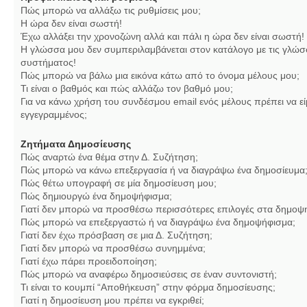
Πώς μπορώ να αλλάξω τις ρυθμίσεις μου;
Η ώρα δεν είναι σωστή!
Έχω αλλάξει την χρονοζώνη αλλά και πάλι η ώρα δεν είναι σωστή!
Η γλώσσα μου δεν συμπεριλαμβάνεται στον κατάλογο με τις γλώσ
συστήματος!
Πώς μπορώ να βάλω μια εικόνα κάτω από το όνομα μέλους μου;
Τι είναι ο βαθμός και πώς αλλάζω τον βαθμό μου;
Για να κάνω χρήση του συνδέσμου email ενός μέλους πρέπει να εί
εγγεγραμμένος;
Ζητήματα Δημοσίευσης
Πώς αναρτώ ένα θέμα στην Δ. Συζήτηση;
Πώς μπορώ να κάνω επεξεργασία ή να διαγράψω ένα δημοσίευμα
Πώς θέτω υπογραφή σε μία δημοσίευση μου;
Πώς δημιουργώ ένα δημοψήφισμα;
Γιατί δεν μπορώ να προσθέσω περισσότερες επιλογές στα δημοψ
Πώς μπορώ να επεξεργαστώ ή να διαγράψω ένα δημοψήφισμα;
Γιατί δεν έχω πρόσβαση σε μια Δ. Συζήτηση;
Γιατί δεν μπορώ να προσθέσω συνημμένα;
Γιατί έχω πάρει προειδοποίηση;
Πώς μπορώ να αναφέρω δημοσιεύσεις σε έναν συντονιστή;
Τι είναι το κουμπί “Αποθήκευση” στην φόρμα δημοσίευσης;
Γιατί η δημοσίευση μου πρέπει να εγκριθεί;