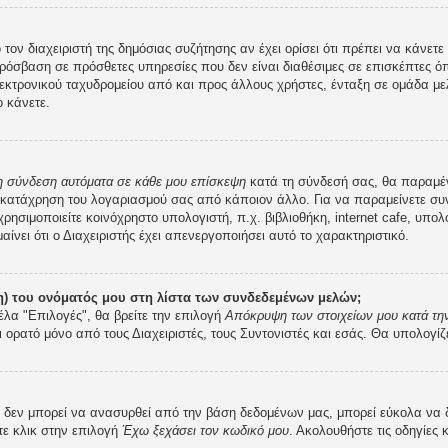
 τον διαχειριστή της δημόσιας συζήτησης αν έχει ορίσει ότι πρέπει να κάνε
ρόσβαση σε πρόσθετες υπηρεσίες που δεν είναι διαθέσιμες σε επισκέπτες ό
κτρονικού ταχυδρομείου από και προς άλλους χρήστες, ένταξη σε ομάδα μελ
 κάνετε.
 η σύνδεση αυτόματα σε κάθε μου επίσκεψη
κατά τη σύνδεσή σας, θα παραμέ
 κατάχρηση του λογαριασμού σας από κάποιον άλλο. Για να παραμείνετε συν
ρησιμοποιείτε κοινόχρηστο υπολογιστή, π.χ. βιβλιοθήκη, internet cafe, υπο
μαίνει ότι ο Διαχειριστής έχει απενεργοποιήσει αυτό το χαρακτηριστικό.
) του ονόματός μου στη λίστα των συνδεδεμένων μελών;
έλα "Επιλογές", θα βρείτε την επιλογή
Απόκρυψη των στοιχείων μου κατά την
ι ορατό μόνο από τους Διαχειριστές, τους Συντονιστές και εσάς. Θα υπολογίζ
εν μπορεί να ανασυρθεί από την βάση δεδομένων μας, μπορεί εύκολα να δοθε
τε κλικ στην επιλογή
Έχω ξεχάσει τον κωδικό μου
. Ακολουθήστε τις οδηγίες 