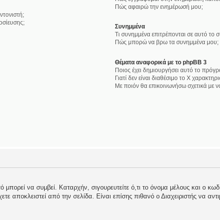
Πώς αφαιρώ την ενημέρωσή μου;
ντονιστή;
οσίευσης;
Συνημμένα
Τι συνημμένα επιτρέπονται σε αυτό το 
Πώς μπορώ να βρω τα συνημμένα μου;
Θέματα αναφορικά με το phpBB 3
Ποιος έχει δημιουργήσει αυτό το πρόγρ
Γιατί δεν είναι διαθέσιμο το Χ χαρακτηρι
Με ποιόν θα επικοινωνήσω σχετικά με 
 μπορεί να συμβεί. Καταρχήν, σιγουρευτείτε ό,τι το όνομα μέλους και ο κωδι
 έχετε αποκλειστεί από την σελίδα. Είναι επίσης πιθανό ο Διαχειριστής να αντ