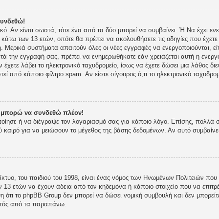
συνδεθώ!
ικό. Αν είναι σωστά, τότε ένα από τα δύο μπορεί να συμβαίνει. Ή Να έχει 
ι κάτω των 13 ετών, οπότε θα πρέπει να ακολουθήσετε τις οδηγίες που έχετε 
 Μερικά συστήματα απαιτούν όλες οι νέες εγγραφές να ενεργοποιούνται, είτ
τά την εγγραφή σας, πρέπει να ενημερωθήκατε εάν χρειάζεται αυτή η ενεργο
ν έχετε λάβει το ηλεκτρονικό ταχυδρομείο, ίσως να έχετε δώσει μια λάθος δι
στεί από κάποιο φίλτρο spam. Αν είστε σίγουρος ό,τι το ηλεκτρονικό ταχυδρ
ν μπορώ να συνδεθώ πλέον!
οποίησε ή να διέγραψε τον λογαριασμό σας για κάποιο λόγο. Επίσης, πολλά
 καιρό για να μειώσουν το μέγεθος της βάσης δεδομένων. Αν αυτό συμβαίνε
κτυο, του παιδιού του 1998, είναι ένας νόμος των Ηνωμένων Πολιτειών που 
 13 ετών να έχουν άδεια από τον κηδεμόνα ή κάποιο στοιχείο που να επι
 ότι το phpBB Group δεν μπορεί να δώσει νομική συμβουλή και δεν μπορείτε
κτός από τα παραπάνω.