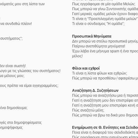
νόματός μου στη λίστα των
Πως εγγράφομαι σε μία ομάδα Μελών;
Πως μπορώ να γίνω Συντονιστής ομάδα
Γιατί μερικές ομάδες μελών έχουν διαφ
!
Τι είναι η “Προεπιλεγμένη ομάδα μελών”
 να συνδεθώ πλέον!
Τι είναι ο σύνδεσμος "Η ομάδα”;
Προσωπικά Μηνύματα
υ συστήματος”;
Δεν μπορώ να στείλω προσωπικά μηνύμ
Παίρνω ανεπιθύμητα μηνύματα!
Έχω λάβει ένα μήνυμα spam ή ένα προσ
μέλος!
εν είναι σωστή!
Φίλοι και εχθροί
ογο με τις γλώσσες του συστήματος!
Τι είναι η λίστα φίλων και εχθρών;
μα μέλους μου;
Πώς μπορώ να προσθέσω / αφαιρέσω μέλ
ους πρέπει να είμαι εγγεγραμμένος;
Αναζήτηση Δ. Συζητήσεων
Πώς μπορώ να αναζητήσω μια ή περισσό
Γιατί η αναζήτηση μου δεν επιστρέφει α
Γιατί η αναζήτηση μου επιστρέφει κενή σ
ένα δημοσίευμα;
Πώς αναζητώ μέλη;
Πώς μπορώ να βρω τα δικά μου δημοσιε
λογές στα δημοψηφίσματα;
δημοψήφισμα;
Ενημέρωση σε Θ. Ενότητες και Σελιδο
Ποια είναι η διαφορά του σελιδοδείκτη
Πώς εγγράφομαι στην ενημέρωση κάποια