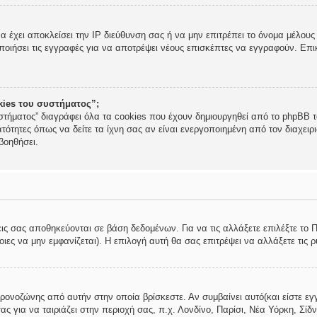
να έχει αποκλείσει την IP διεύθυνση σας ή να μην επιτρέπει το όνομα μέλο
ποιήσει τις εγγραφές για να αποτρέψει νέους επισκέπτες να εγγραφούν. Επικ
okies του συστήματος”;
στήματος” διαγράφει όλα τα cookies που έχουν δημιουργηθεί από το phpBB τα
τότητες όπως να δείτε τα ίχνη σας αν είναι ενεργοποιημένη από τον διαχει
βοηθήσει.
εις σας αποθηκεύονται σε βάση δεδομένων. Για να τις αλλάξετε επιλέξτε το
ες να μην εμφανίζεται). Η επιλογή αυτή θα σας επιτρέψει να αλλάξετε τις ρ
χρονοζώνης από αυτήν στην οποία βρίσκεστε. Αν συμβαίνει αυτό(και είστε εγ
ς για να ταιριάζει στην περιοχή σας, π.χ. Λονδίνο, Παρίσι, Νέα Υόρκη, Σίδν