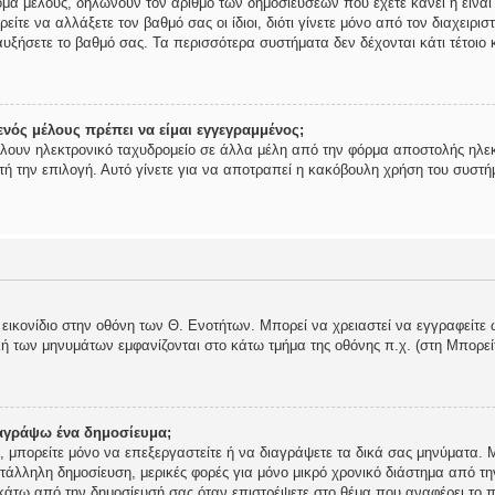
ομα μέλους, δηλώνουν τον αριθμό των δημοσιεύσεων που έχετε κάνει ή είναι
ορείτε να αλλάξετε τον βαθμό σας οι ίδιοι, διότι γίνετε μόνο από τον διαχει
υξήσετε το βαθμό σας. Τα περισσότερα συστήματα δεν δέχονται κάτι τέτοιο κ
νός μέλους πρέπει να είμαι εγγεγραμμένος;
ίλουν ηλεκτρονικό ταχυδρομείο σε άλλα μέλη από την φόρμα αποστολής ηλεκ
αυτή την επιλογή. Αυτό γίνετε για να αποτραπεί η κακόβουλη χρήση του συστ
 εικονίδιο στην οθόνη των Θ. Ενοτήτων. Μπορεί να χρειαστεί να εγγραφείτε 
ολή των μηνυμάτων εμφανίζονται στο κάτω τμήμα της οθόνης π.χ. (στη Μπορε
αγράψω ένα δημοσίευμα;
ής, μπορείτε μόνο να επεξεργαστείτε ή να διαγράψετε τα δικά σας μηνύματα.
τάλληλη δημοσίευση, μερικές φορές για μόνο μικρό χρονικό διάστημα από τη
 κάτω από την δημοσίευσή σας όταν επιστρέψετε στο θέμα που αναφέρει το π