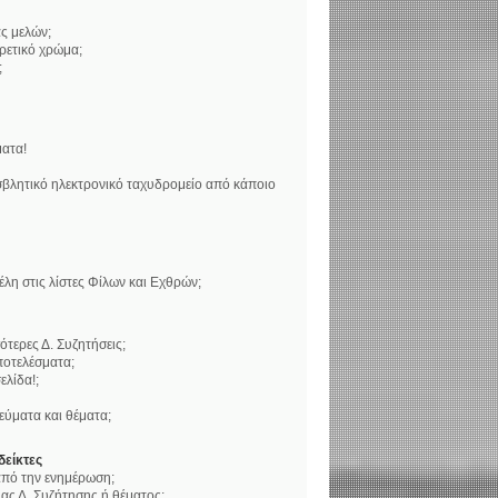
ς μελών;
ορετικό χρώμα;
;
ατα!
βλητικό ηλεκτρονικό ταχυδρομείο από κάποιο
η στις λίστες Φίλων και Εχθρών;
τερες Δ. Συζητήσεις;
ποτελέσματα;
ελίδα!;
ύματα και θέματα;
δείκτες
 από την ενημέρωση;
ς Δ. Συζήτησης ή θέματος;