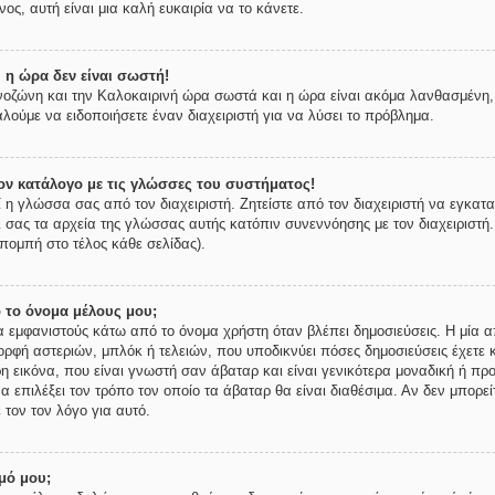
ος, αυτή είναι μια καλή ευκαιρία να το κάνετε.
 η ώρα δεν είναι σωστή!
ρονοζώνη και την Καλοκαιρινή ώρα σωστά και η ώρα είναι ακόμα λανθασμένη, 
λούμε να ειδοποιήσετε έναν διαχειριστή για να λύσει το πρόβλημα.
ν κατάλογο με τις γλώσσες του συστήματος!
ί η γλώσσα σας από τον διαχειριστή. Ζητείστε από τον διαχειριστή να εγκατ
ι σας τα αρχεία της γλώσσας αυτής κατόπιν συνεννόησης με τον διαχειριστή
πομπή στο τέλος κάθε σελίδας).
 το όνομα μέλους μου;
εμφανιστούς κάτω από το όνομα χρήστη όταν βλέπει δημοσιεύσεις. Η μία απ
μορφή αστεριών, μπλόκ ή τελειών, που υποδικνύει πόσες δημοσιεύσεις έχετε 
 εικόνα, που είναι γνωστή σαν άβαταρ και είναι γενικότερα μοναδική ή προ
να επιλέξει τον τρόπο τον οποίο τα άβαταρ θα είναι διαθέσιμα. Αν δεν μπορε
 τον τον λόγο για αυτό.
μό μου;