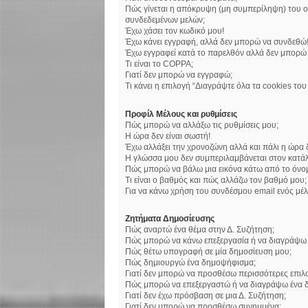
Πώς γίνεται η απόκρυψη (μη συμπερίληψη) του ο
συνδεδεμένων μελών;
Έχω χάσει τον κωδικό μου!
Έχω κάνει εγγραφή, αλλά δεν μπορώ να συνδεθώ
Έχω εγγραφεί κατά το παρελθόν αλλά δεν μπορώ
Τι είναι το COPPA;
Γιατί δεν μπορώ να εγγραφώ;
Τι κάνει η επιλογή “Διαγράψτε όλα τα cookies το
Προφίλ Μέλους και ρυθμίσεις
Πώς μπορώ να αλλάξω τις ρυθμίσεις μου;
Η ώρα δεν είναι σωστή!
Έχω αλλάξει την χρονοζώνη αλλά και πάλι η ώρα δ
Η γλώσσα μου δεν συμπεριλαμβάνεται στον κατάλ
Πώς μπορώ να βάλω μια εικόνα κάτω από το όνο
Τι είναι ο βαθμός και πώς αλλάζω τον βαθμό μου;
Για να κάνω χρήση του συνδέσμου email ενός μέλ
Ζητήματα Δημοσίευσης
Πώς αναρτώ ένα θέμα στην Δ. Συζήτηση;
Πώς μπορώ να κάνω επεξεργασία ή να διαγράψω 
Πώς θέτω υπογραφή σε μία δημοσίευση μου;
Πώς δημιουργώ ένα δημοψήφισμα;
Γιατί δεν μπορώ να προσθέσω περισσότερες επι
Πώς μπορώ να επεξεργαστώ ή να διαγράψω ένα 
Γιατί δεν έχω πρόσβαση σε μια Δ. Συζήτηση;
Γιατί δεν μπορώ να προσθέσω συνημμένα;