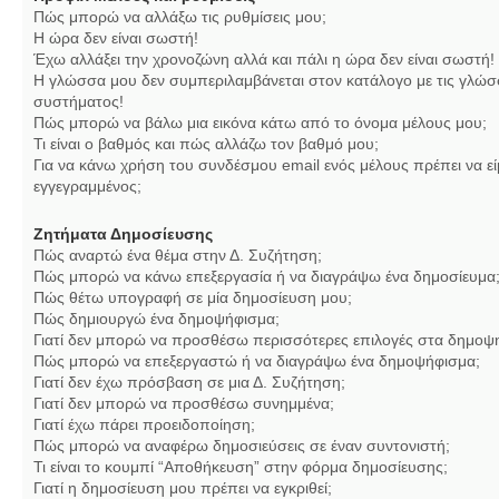
Πώς μπορώ να αλλάξω τις ρυθμίσεις μου;
Η ώρα δεν είναι σωστή!
Έχω αλλάξει την χρονοζώνη αλλά και πάλι η ώρα δεν είναι σωστή!
Η γλώσσα μου δεν συμπεριλαμβάνεται στον κατάλογο με τις γλώσ
συστήματος!
Πώς μπορώ να βάλω μια εικόνα κάτω από το όνομα μέλους μου;
Τι είναι ο βαθμός και πώς αλλάζω τον βαθμό μου;
Για να κάνω χρήση του συνδέσμου email ενός μέλους πρέπει να εί
εγγεγραμμένος;
Ζητήματα Δημοσίευσης
Πώς αναρτώ ένα θέμα στην Δ. Συζήτηση;
Πώς μπορώ να κάνω επεξεργασία ή να διαγράψω ένα δημοσίευμα
Πώς θέτω υπογραφή σε μία δημοσίευση μου;
Πώς δημιουργώ ένα δημοψήφισμα;
Γιατί δεν μπορώ να προσθέσω περισσότερες επιλογές στα δημοψ
Πώς μπορώ να επεξεργαστώ ή να διαγράψω ένα δημοψήφισμα;
Γιατί δεν έχω πρόσβαση σε μια Δ. Συζήτηση;
Γιατί δεν μπορώ να προσθέσω συνημμένα;
Γιατί έχω πάρει προειδοποίηση;
Πώς μπορώ να αναφέρω δημοσιεύσεις σε έναν συντονιστή;
Τι είναι το κουμπί “Αποθήκευση” στην φόρμα δημοσίευσης;
Γιατί η δημοσίευση μου πρέπει να εγκριθεί;