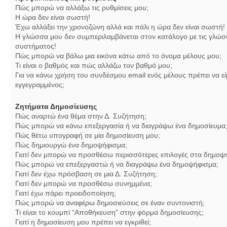
Πώς μπορώ να αλλάξω τις ρυθμίσεις μου;
Η ώρα δεν είναι σωστή!
Έχω αλλάξει την χρονοζώνη αλλά και πάλι η ώρα δεν είναι σωστή!
Η γλώσσα μου δεν συμπεριλαμβάνεται στον κατάλογο με τις γλώσ
συστήματος!
Πώς μπορώ να βάλω μια εικόνα κάτω από το όνομα μέλους μου;
Τι είναι ο βαθμός και πώς αλλάζω τον βαθμό μου;
Για να κάνω χρήση του συνδέσμου email ενός μέλους πρέπει να εί
εγγεγραμμένος;
Ζητήματα Δημοσίευσης
Πώς αναρτώ ένα θέμα στην Δ. Συζήτηση;
Πώς μπορώ να κάνω επεξεργασία ή να διαγράψω ένα δημοσίευμα
Πώς θέτω υπογραφή σε μία δημοσίευση μου;
Πώς δημιουργώ ένα δημοψήφισμα;
Γιατί δεν μπορώ να προσθέσω περισσότερες επιλογές στα δημοψ
Πώς μπορώ να επεξεργαστώ ή να διαγράψω ένα δημοψήφισμα;
Γιατί δεν έχω πρόσβαση σε μια Δ. Συζήτηση;
Γιατί δεν μπορώ να προσθέσω συνημμένα;
Γιατί έχω πάρει προειδοποίηση;
Πώς μπορώ να αναφέρω δημοσιεύσεις σε έναν συντονιστή;
Τι είναι το κουμπί “Αποθήκευση” στην φόρμα δημοσίευσης;
Γιατί η δημοσίευση μου πρέπει να εγκριθεί;