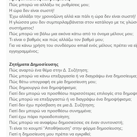
Πώς μπορώ να αλλάξω τις ρυθμίσεις μου;
Η ώρα δεν είναι σωστή!
Έχω αλλάξει την χρονοζώνη αλλά και πάλι η ώρα δεν είναι σωστή!
Η γλώσσα μου δεν συμπεριλαμβάνεται στον κατάλογο με τις γλώσ
συστήματος!
Πώς μπορώ να βάλω μια εικόνα κάτω από το όνομα μέλους μου;
Τι είναι ο βαθμός και πώς αλλάζω τον βαθμό μου;
Για να κάνω χρήση του συνδέσμου email ενός μέλους πρέπει να εί
εγγεγραμμένος;
Ζητήματα Δημοσίευσης
Πώς αναρτώ ένα θέμα στην Δ. Συζήτηση;
Πώς μπορώ να κάνω επεξεργασία ή να διαγράψω ένα δημοσίευμα
Πώς θέτω υπογραφή σε μία δημοσίευση μου;
Πώς δημιουργώ ένα δημοψήφισμα;
Γιατί δεν μπορώ να προσθέσω περισσότερες επιλογές στα δημοψ
Πώς μπορώ να επεξεργαστώ ή να διαγράψω ένα δημοψήφισμα;
Γιατί δεν έχω πρόσβαση σε μια Δ. Συζήτηση;
Γιατί δεν μπορώ να προσθέσω συνημμένα;
Γιατί έχω πάρει προειδοποίηση;
Πώς μπορώ να αναφέρω δημοσιεύσεις σε έναν συντονιστή;
Τι είναι το κουμπί “Αποθήκευση” στην φόρμα δημοσίευσης;
Γιατί η δημοσίευση μου πρέπει να εγκριθεί;