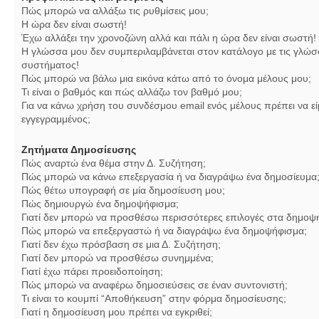
Πώς μπορώ να αλλάξω τις ρυθμίσεις μου;
Η ώρα δεν είναι σωστή!
Έχω αλλάξει την χρονοζώνη αλλά και πάλι η ώρα δεν είναι σωστή!
Η γλώσσα μου δεν συμπεριλαμβάνεται στον κατάλογο με τις γλώσ
συστήματος!
Πώς μπορώ να βάλω μια εικόνα κάτω από το όνομα μέλους μου;
Τι είναι ο βαθμός και πώς αλλάζω τον βαθμό μου;
Για να κάνω χρήση του συνδέσμου email ενός μέλους πρέπει να εί
εγγεγραμμένος;
Ζητήματα Δημοσίευσης
Πώς αναρτώ ένα θέμα στην Δ. Συζήτηση;
Πώς μπορώ να κάνω επεξεργασία ή να διαγράψω ένα δημοσίευμα
Πώς θέτω υπογραφή σε μία δημοσίευση μου;
Πώς δημιουργώ ένα δημοψήφισμα;
Γιατί δεν μπορώ να προσθέσω περισσότερες επιλογές στα δημοψ
Πώς μπορώ να επεξεργαστώ ή να διαγράψω ένα δημοψήφισμα;
Γιατί δεν έχω πρόσβαση σε μια Δ. Συζήτηση;
Γιατί δεν μπορώ να προσθέσω συνημμένα;
Γιατί έχω πάρει προειδοποίηση;
Πώς μπορώ να αναφέρω δημοσιεύσεις σε έναν συντονιστή;
Τι είναι το κουμπί “Αποθήκευση” στην φόρμα δημοσίευσης;
Γιατί η δημοσίευση μου πρέπει να εγκριθεί;