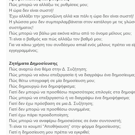
Πώς μπορώ να αλλάξω τις ρυθμίσεις μου;
Η ώρα δεν είναι σωστή!
Έχω αλλάξει την χρονοζώνη αλλά και πάλι η ώρα δεν είναι σωστή!
Η γλώσσα μου δεν συμπεριλαμβάνεται στον κατάλογο με τις γλώσ
συστήματος!
Πώς μπορώ να βάλω μια εικόνα κάτω από το όνομα μέλους μου;
Τι είναι ο βαθμός και πώς αλλάζω τον βαθμό μου;
Για να κάνω χρήση του συνδέσμου email ενός μέλους πρέπει να εί
εγγεγραμμένος;
Ζητήματα Δημοσίευσης
Πώς αναρτώ ένα θέμα στην Δ. Συζήτηση;
Πώς μπορώ να κάνω επεξεργασία ή να διαγράψω ένα δημοσίευμα
Πώς θέτω υπογραφή σε μία δημοσίευση μου;
Πώς δημιουργώ ένα δημοψήφισμα;
Γιατί δεν μπορώ να προσθέσω περισσότερες επιλογές στα δημοψ
Πώς μπορώ να επεξεργαστώ ή να διαγράψω ένα δημοψήφισμα;
Γιατί δεν έχω πρόσβαση σε μια Δ. Συζήτηση;
Γιατί δεν μπορώ να προσθέσω συνημμένα;
Γιατί έχω πάρει προειδοποίηση;
Πώς μπορώ να αναφέρω δημοσιεύσεις σε έναν συντονιστή;
Τι είναι το κουμπί “Αποθήκευση” στην φόρμα δημοσίευσης;
Γιατί η δημοσίευση μου πρέπει να εγκριθεί;