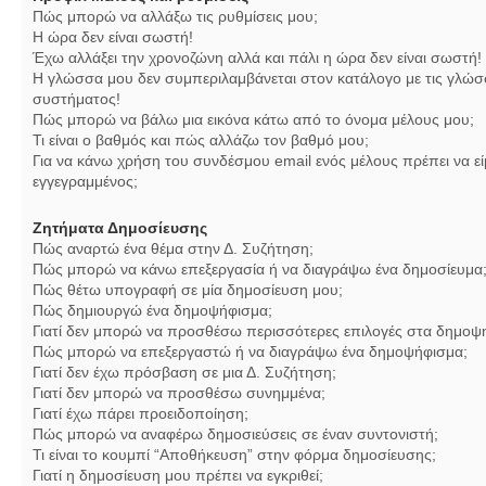
Πώς μπορώ να αλλάξω τις ρυθμίσεις μου;
Η ώρα δεν είναι σωστή!
Έχω αλλάξει την χρονοζώνη αλλά και πάλι η ώρα δεν είναι σωστή!
Η γλώσσα μου δεν συμπεριλαμβάνεται στον κατάλογο με τις γλώσ
συστήματος!
Πώς μπορώ να βάλω μια εικόνα κάτω από το όνομα μέλους μου;
Τι είναι ο βαθμός και πώς αλλάζω τον βαθμό μου;
Για να κάνω χρήση του συνδέσμου email ενός μέλους πρέπει να εί
εγγεγραμμένος;
Ζητήματα Δημοσίευσης
Πώς αναρτώ ένα θέμα στην Δ. Συζήτηση;
Πώς μπορώ να κάνω επεξεργασία ή να διαγράψω ένα δημοσίευμα
Πώς θέτω υπογραφή σε μία δημοσίευση μου;
Πώς δημιουργώ ένα δημοψήφισμα;
Γιατί δεν μπορώ να προσθέσω περισσότερες επιλογές στα δημοψ
Πώς μπορώ να επεξεργαστώ ή να διαγράψω ένα δημοψήφισμα;
Γιατί δεν έχω πρόσβαση σε μια Δ. Συζήτηση;
Γιατί δεν μπορώ να προσθέσω συνημμένα;
Γιατί έχω πάρει προειδοποίηση;
Πώς μπορώ να αναφέρω δημοσιεύσεις σε έναν συντονιστή;
Τι είναι το κουμπί “Αποθήκευση” στην φόρμα δημοσίευσης;
Γιατί η δημοσίευση μου πρέπει να εγκριθεί;